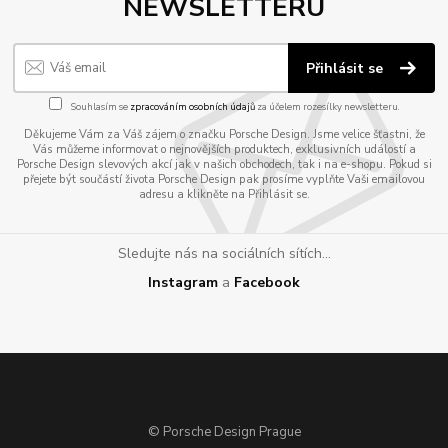
NEWSLETTERU
Přihlásit se
Souhlasím se
zpracováním osobních údajů
za účelem rozesílky newsletteru.
Děkujeme Vám za Váš zájem o značku Porsche Design. Jsme velice šťastni, že
Vás můžeme informovat o nejnovějších produktech, exklusivních událostí a
Porsche Design slevových akcí jak v našich obchodech, tak i na e-shopu. Pokud si
přejete být součástí života Porsche Design pak prosíme vyplňte Vaši emailovou
adresu a klikněte na Přihlásit se.
Sledujte nás na sociálních sítích...
Instagram
a
Facebook
© Porsche Design Prague