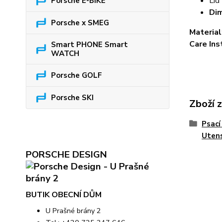
Lid
Porsche E-BIKE
Di
Porsche x SMEG
Material
Care Ins
Smart PHONE Smart
WATCH
Porsche GOLF
Porsche SKI
Zboží 
Psací
Utens
PORSCHE DESIGN
BUTIK OBECNÍ DŮM
U Prašné brány 2