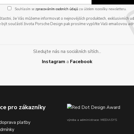
Souhlasím se
zpracováním osobních údajů
za účelem rozesílky newsletteru.
astni, že Vás můžeme informovat o nejnovějších produktech, exklusivních udál
 být součástí života Porsche Design pak prosíme vyplňte Vaši emailovou adres
Sledujte nás na sociálních sítích...
Instagram
a
Facebook
ce pro zákazníky
výroba a administrace: MEDIASYS
doprava platby
odmínky