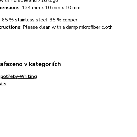
 with Porsche and 718 logo
mensions
: 134 mm x 10 mm x 10 mm
: 65 % stainless steel, 35 % copper
tructions
: Please clean with a damp microfiber cloth.
zařazeno v kategoriích
 potřeby-Writing
ils