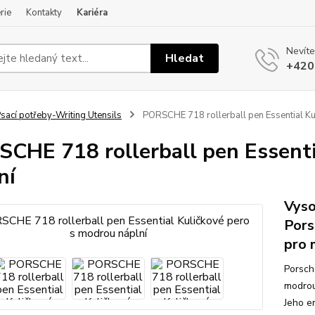
rie
Kontakty
Kariéra
Nevíte
Hledat
+420
sací potřeby-Writing Utensils
PORSCHE 718 rollerball pen Essential Ku
CHE 718 rollerball pen Essenti
ní
Vyso
Pors
pro 
Porsch
modrou
Jeho e