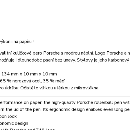
ýkon i na papíru !
alitní kuličkové pero Porsche s modrou náplní. Logo Porsche a
ožňuje i dlouhodobé psaní bez únavy. Stylový je jeho karbonový
: 134 mm x 10 mm x 10 mm
: 65 % nerezová ocel, 35 % měď
o údržbu: Očistěte vlhkou utěrkou z mikrovlákna.
erformance on paper: the high-quality Porsche rollerball pen wi
n the lid of the pen. Its ergonomic design enables even long peri
bon look
onomic design