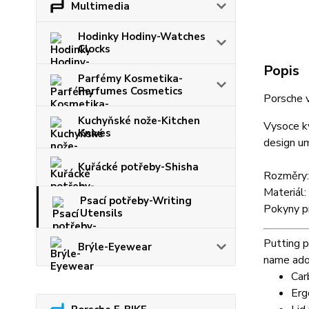
Multimedia
Hodinky Hodiny-Watches
Clocks
Popis
Parfémy Kosmetika-
Perfumes Cosmetics
Porsche v
Kuchyňské nože-Kitchen
Vysoce kv
Knives
design um
Kuřácké potřeby-Shisha
Rozměry
Materiál
Psací potřeby-Writing
Pokyny pr
Utensils
Putting p
Brýle-Eyewear
name ador
Car
Erg