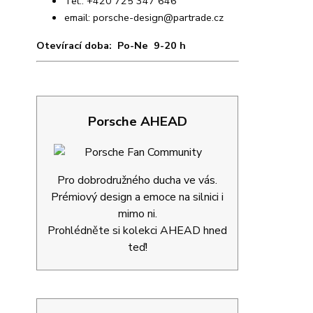
Tel.: +420 725 347 646
email:
porsche-design@partrade.cz
Otevírací doba: Po-Ne 9-20 h
Porsche AHEAD
Pro dobrodružného ducha ve vás.
Prémiový design a emoce na silnici i
mimo ni.
Prohlédněte si kolekci AHEAD hned
teď!