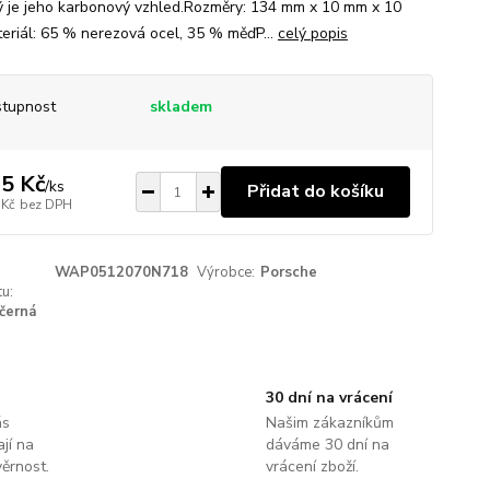
ý je jeho karbonový vzhled.Rozměry: 134 mm x 10 mm x 10
riál: 65 % nerezová ocel, 35 % měďP...
celý popis
tupnost
skladem
5 Kč
/
ks
Přidat do košíku
 Kč
bez DPH
WAP0512070N718
Výrobce:
Porsche
u:
černá
30 dní na vrácení
ás
Našim zákazníkům
jí na
dáváme 30 dní na
ěrnost.
vrácení zboží.