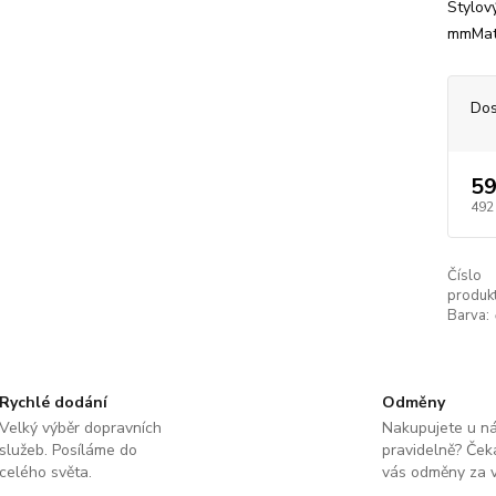
Stylov
mmMate
Dos
59
492
Číslo
produkt
Barva:
Rychlé dodání
Odměny
Velký výběr dopravních
Nakupujete u n
služeb. Posíláme do
pravidelně? Čeka
celého světa.
vás odměny za v