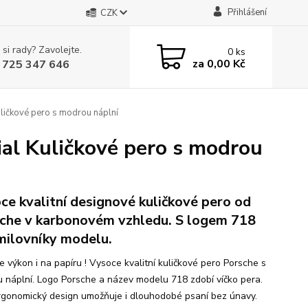
Přihlášení
CZK
 si rady? Zavolejte.
0
ks
za
0,00 Kč
 725 347 646
ličkové pero s modrou náplní
al Kuličkové pero s modrou
ce kvalitní designové kuličkové pero od
che v karbonovém vzhledu. S logem 718
milovníky modelu.
e výkon i na papíru ! Vysoce kvalitní kuličkové pero Porsche s
 náplní. Logo Porsche a název modelu 718 zdobí víčko pera.
rgonomický design umožňuje i dlouhodobé psaní bez únavy.