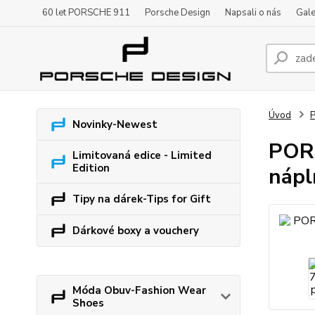
60 let PORSCHE 911
Porsche Design
Napsali o nás
Gale
Úvod
P
Novinky-Newest
PORS
Limitovaná edice - Limited
Edition
nápl
Tipy na dárek-Tips for Gift
Dárkové boxy a vouchery
Móda Obuv-Fashion Wear
Shoes