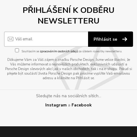
PŘIHLÁŠENÍ K ODBĚRU
NEWSLETTERU
Přihlásit se
Souhlasím se
zpracováním osobních údajů
za účelem rozesílky newsletteru.
Děkujeme Vám za Váš zájem o značku Porsche Design. Jsme velice šťastni, že
Vás můžeme informovat o nejnovějších produktech, exklusivních událostí a
Porsche Design slevových akcí jak v našich obchodech, tak i na e-shopu. Pokud si
přejete být součástí života Porsche Design pak prosíme vyplňte Vaši emailovou
adresu a klikněte na Přihlásit se.
Sledujte nás na sociálních sítích...
Instagram
a
Facebook