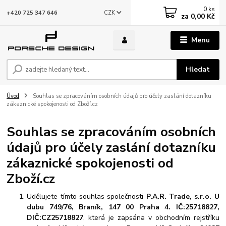
0
ks
CZK
+420 725 347 646
za
0,00 Kč
Menu
Hledat
Úvod
Souhlas se zpracováním osobních údajů pro účely zaslání dotazníku
zákaznické spokojenosti od Zboží.cz
Souhlas se zpracováním osobních
údajů pro účely zaslání dotazníku
zákaznické spokojenosti od
Zboží.cz
Udělujete tímto souhlas společnosti
P.A.R. Trade, s.r.o. U
dubu 749/76, Braník, 147 00 Praha 4. IČ:25718827,
DIČ:CZ25718827
, která je zapsána v obchodním rejstříku