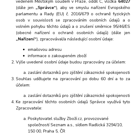
vedeném Městským soudem v Praze, oddíl C, vložka
64027
(dále jen
„Správce“
), aby ve smyslu nařízení Evropského
parlamentu a Rady (EU) č. 2016/679 o ochraně fyzických
osob v souvislosti se zpracováním osobních údajů a o
volném pohybu těchto údajů a o zrušení směrnice 95/46/ES
(obecné nařízení o ochraně osobních údajů) (dále jen
„Nařízení“
), zpracovával/a následující osobní údaje:
emailovou adresu
informace o zakoupeném zboží
Výše uvedené osobní údaje budou zpracovány za účelem:
zaslání dotazníků pro zjištění zákaznické spokojenosti
Souhlas udělujete na zpracování po dobu 60 dní a to za
účelem:
zaslání dotazníků pro zjištění zákaznické spokojenosti
Ke zpracování těchto osobních údajů Správce využívá tyto
Zpracovatele:
Poskytovatel služby Zboží.cz, provozované
společností Seznam a.s., sídlem Radlická 3294/10,
150 00, Praha 5, ČR