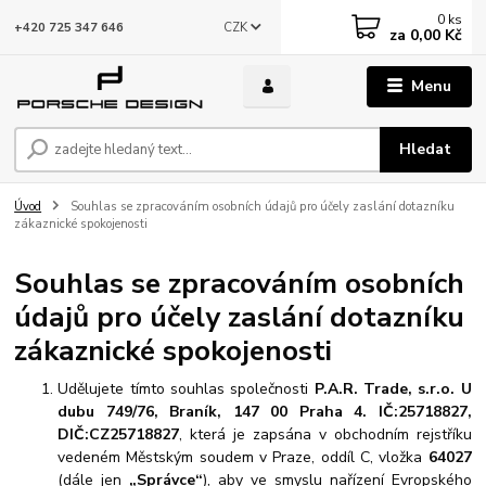
0
ks
CZK
+420 725 347 646
za
0,00 Kč
Menu
Hledat
Úvod
Souhlas se zpracováním osobních údajů pro účely zaslání dotazníku
zákaznické spokojenosti
Souhlas se zpracováním osobních
údajů pro účely zaslání dotazníku
zákaznické spokojenosti
Udělujete tímto souhlas společnosti
P.A.R. Trade, s.r.o. U
dubu 749/76, Braník, 147 00 Praha 4. IČ:25718827,
DIČ:CZ25718827
, která je zapsána v obchodním rejstříku
vedeném Městským soudem v Praze, oddíl C, vložka
64027
(dále jen
„Správce“
), aby ve smyslu nařízení Evropského