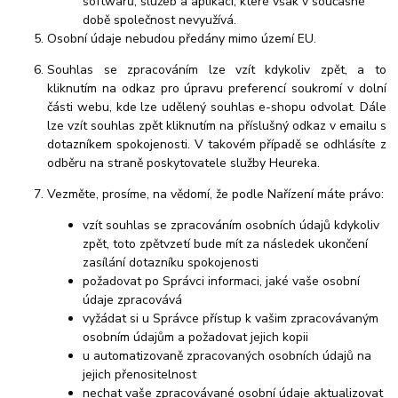
softwarů, služeb a aplikací, které však v současné
době společnost nevyužívá.
Osobní údaje nebudou předány mimo území EU.
Souhlas se zpracováním lze vzít kdykoliv zpět, a to
kliknutím na odkaz pro úpravu preferencí soukromí v dolní
části webu, kde lze udělený souhlas e-shopu odvolat. Dále
lze vzít souhlas zpět kliknutím na příslušný odkaz v emailu s
dotazníkem spokojenosti. V takovém případě se odhlásíte z
odběru na straně poskytovatele služby Heureka.
Vezměte, prosíme, na vědomí, že podle Nařízení máte právo:
vzít souhlas se zpracováním osobních údajů kdykoliv
zpět, toto zpětvzetí bude mít za následek ukončení
zasílání dotazníku spokojenosti
požadovat po Správci informaci, jaké vaše osobní
údaje zpracovává
vyžádat si u Správce přístup k vašim zpracovávaným
osobním údajům a požadovat jejich kopii
u automatizovaně zpracovaných osobních údajů na
jejich přenositelnost
nechat vaše zpracovávané osobní údaje aktualizovat