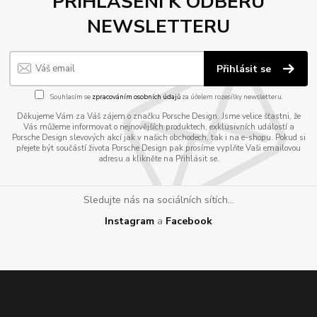
PŘIHLÁŠENÍ K ODBĚRU
NEWSLETTERU
Přihlásit se
Souhlasím se
zpracováním osobních údajů
za účelem rozesílky newsletteru.
Děkujeme Vám za Váš zájem o značku Porsche Design. Jsme velice šťastni, že
Vás můžeme informovat o nejnovějších produktech, exklusivních událostí a
Porsche Design slevových akcí jak v našich obchodech, tak i na e-shopu. Pokud si
přejete být součástí života Porsche Design pak prosíme vyplňte Vaši emailovou
adresu a klikněte na Přihlásit se.
Sledujte nás na sociálních sítích...
Instagram
a
Facebook