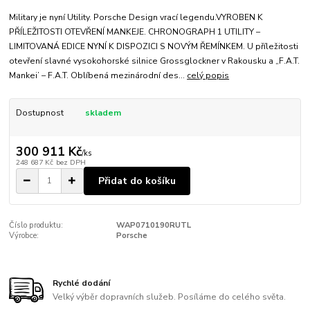
Military je nyní Utility. Porsche Design vrací legendu.VYROBEN K
PŘÍLEŽITOSTI OTEVŘENÍ MANKEJE. CHRONOGRAPH 1 UTILITY –
LIMITOVANÁ EDICE NYNÍ K DISPOZICI S NOVÝM ŘEMÍNKEM. U příležitosti
otevření slavné vysokohorské silnice Grossglockner v Rakousku a „F.A.T.
Mankei’ – F.A.T. Oblíbená mezinárodní des...
celý popis
Dostupnost
skladem
300 911 Kč
/
ks
248 687 Kč
bez DPH
Přidat do košíku
Číslo produktu:
WAP0710190RUTL
Výrobce:
Porsche
Rychlé dodání
Velký výběr dopravních služeb. Posíláme do celého světa.