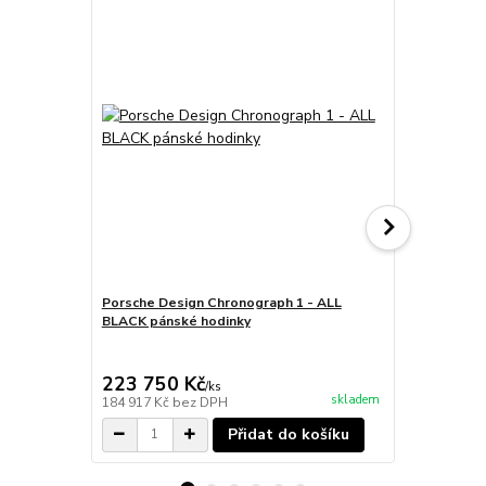
Porsche Design Chronograph 1 - ALL
Porsche Des
BLACK pánské hodinky
Titanium Nu
hodinky
223 750 Kč
198 950
/
ks
skladem
184 917 Kč
bez DPH
164 421 Kč
b
Přidat do košíku