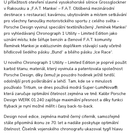
U příležitosti otevření slavné vysokohorské silnice Grossglockner
v Rakousku a „F.A.T. Mankei’ – F.A.T. Oblíbená mezinárodní
destinace s restaurací, kavárnou, ubytováním a místem setkávání
pro všechny fanoušky motoristického sportu z celého světa –
Porsche Design vyvinul speciální textilní/kožený „řemínek Mankei“ ​​
pro vyhledávaný Chronograph 1 Utility – Limited Edition jako
uznání místu, kde šéfuje benzín a členové F.A.T. komunity.
Řemínek Mankei je exkluzivním doplňkem stávající sady včetně
břidlicově šedého pásku „Bund“ a bílého pásku „Ice Race“.
U nového Chronograph 1 Utility – Limited Edition je poprvé použit
karbid titanu, materiál, který vyvinula a patentovala společnost
Porsche Design, díky čemuž je pouzdro hodinek ještě tvrdší,
odolnější proti poškrábání a lehčí. Tam, kde se v minulosti
používalo Tritium, se dnes používá modrá Super-LumiNova®,
která zaručuje optimální čitelnost zejména ve tmě. Kalibr Porsche
Design WERK 01.240 zajišťuje maximální přesnost a díky funkci
flyback je nyní možné měřit i časy back-to-back.
Design nové edice, zejména matně černý ciferník, samozřejmě
stále připomíná ikonu ze 70. let a nadále poskytuje optimální
čitelnost. Číselník vojenského chronografu ukazoval tygří hlavu