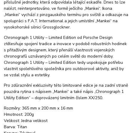
příslušné jednotky, která odpovídala létající eskadře. Dnes to lze
nalézt, reinterpretováno, ve formě ječícího „Mankei“. Ikona
„Mankei“ ​​vychází z pinzgauského termínu pro sviště a odkazuje na
spolupráci s F.A.T. International a jejich umístění „Mankei“ ​​na
vysokohorské silnici Grossglockner.
Chronograph 1 Utility – Limited Edition od Porsche Design
ztělesňuje spojení tradice a inovace v podobě robustních hodinek
s přitažlivým designem, který přenáší vlastnosti vojenských
chronografů uznávaných po celém světě do moderní doby.
Chronograph 1 Utility – Limited Edition tedy uspokojuje potřebu
vlastnit spolehlivého společníka pro outdoorové aktivity, aniž by
se vzdal stylu a estetiky.
Pro zdůraznění exkluzivity této limitované edice je na zadní straně
pouzdra rytina s nápisem „Mankei“ ​​a také nápis „Chronograph 1
Utility Edition“ – doprovázený limitním číslem XX/250.
Rozměry: 365 mm x 200 mm x 16 mm
Hmotnost: 200g
Velikost: Jedna velikost
Barva: Titan