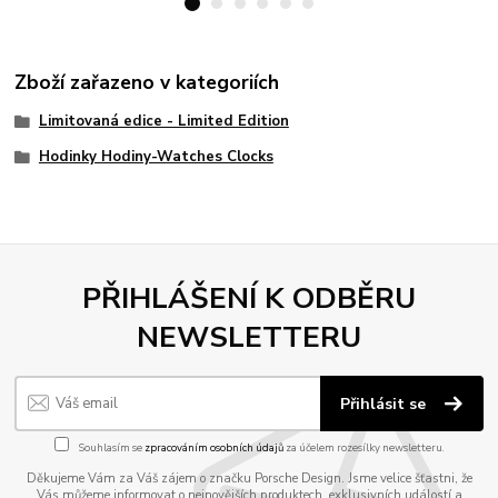
Zboží zařazeno v kategoriích
Limitovaná edice - Limited Edition
Hodinky Hodiny-Watches Clocks
PŘIHLÁŠENÍ K ODBĚRU
NEWSLETTERU
Přihlásit se
Souhlasím se
zpracováním osobních údajů
za účelem rozesílky newsletteru.
Děkujeme Vám za Váš zájem o značku Porsche Design. Jsme velice šťastni, že
Vás můžeme informovat o nejnovějších produktech, exklusivních událostí a