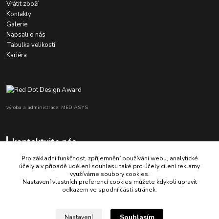
Vrátit zboží
Kontakty
Galerie
Napsali o nás
Tabulka velikostí
Kariéra
výroba a administrace: MEDIASYS
kontaktujte nás
Pro základní funkčnost, zpříjemnění používání webu, analytické
účely a v případě udělení souhlasu také pro účely cílení reklamy
využíváme soubory cookies.
+420 725 347 646
Nastavení vlastních preferencí cookies můžete kdykoli upravit
odkazem ve spodní části stránek.
porsche-design@partrade.cz
Souhlasím
Nastavení