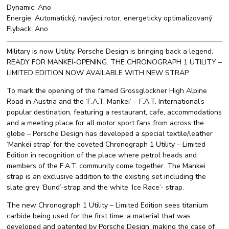
Dynamic: Ano
Energie: Automatický, navíjecí rotor, energeticky optimalizovaný
Flyback: Ano
Military is now Utility. Porsche Design is bringing back a legend.
READY FOR MANKEI-OPENING. THE CHRONOGRAPH 1 UTILITY –
LIMITED EDITION NOW AVAILABLE WITH NEW STRAP.
To mark the opening of the famed Grossglockner High Alpine
Road in Austria and the ‘F.A.T. Mankei’ – F.A.T. International’s
popular destination, featuring a restaurant, cafe, accommodations
and a meeting place for all motor sport fans from across the
globe – Porsche Design has developed a special textile/leather
‘Mankei strap’ for the coveted Chronograph 1 Utility – Limited
Edition in recognition of the place where petrol heads and
members of the F.A.T. community come together. The Mankei
strap is an exclusive addition to the existing set including the
slate grey ‘Bund’-strap and the white ‘Ice Race’- strap.
The new Chronograph 1 Utility – Limited Edition sees titanium
carbide being used for the first time, a material that was
developed and patented by Porsche Design, making the case of