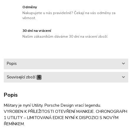
Odměny
Nakupujete u nás pravidelně? Čekají na vás odměny za
věrnost.
30 dní na vrácení
Našim zákazníkům dáváme 30 dní na vrácení zboží.
Popis
Související zboží
6
Popis
Military je nyní Utility. Porsche Design vrací legendu.
VYROBEN K PŘÍLEŽITOSTI OTEVŘENÍ MANKEJE. CHRONOGRAPH
1 UTILITY – LIMITOVANÁ EDICE NYNÍ K DISPOZICI S NOVÝM
ŘEMÍNKEM.