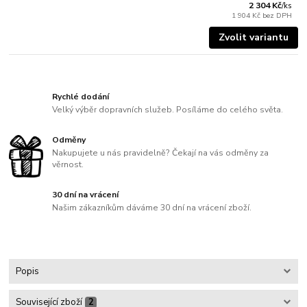
2 304 Kč
/
ks
1 904 Kč
bez DPH
Zvolit variantu
Rychlé dodání
Velký výběr dopravních služeb. Posíláme do celého světa.
Odměny
Nakupujete u nás pravidelně? Čekají na vás odměny za
věrnost.
30 dní na vrácení
Našim zákazníkům dáváme 30 dní na vrácení zboží.
Popis
Související zboží
2