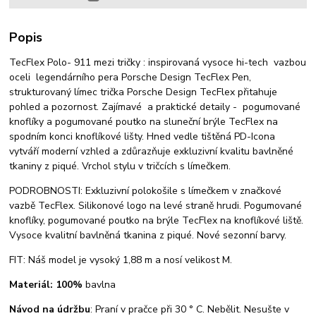
Popis
TecFlex Polo- 911 mezi tričky : inspirovaná vysoce hi-tech vazbou
oceli legendárního pera Porsche Design TecFlex Pen,
strukturovaný límec trička Porsche Design TecFlex přitahuje
pohled a pozornost. Zajímavé a praktické detaily - pogumované
knoflíky a pogumované poutko na sluneční brýle TecFlex na
spodním konci knoflíkové lišty. Hned vedle tištěná PD-Icona
vytváří moderní vzhled a zdůrazňuje exkluzivní kvalitu bavlněné
tkaniny z piqué. Vrchol stylu v tričcích s límečkem.
PODROBNOSTI: Exkluzivní polokošile s límečkem v značkové
vazbě TecFlex. Silikonové logo na levé straně hrudi. Pogumované
knoflíky, pogumované poutko na brýle TecFlex na knoflíkové liště.
Vysoce kvalitní bavlněná tkanina z piqué. Nové sezonní barvy.
FIT: Náš model je vysoký 1,88 m a nosí velikost M.
Materiál: 100%
bavlna
Návod na údržbu
: Praní v pračce při 30 ° C. Nebělit. Nesušte v