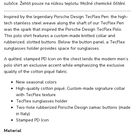
sušičce. Žehlit pouze na nízkou teplotu. Možné chemické čištění.
Inspired by the legendary Porsche Design TecFlex Pen: the high-
tech stainless steel weave along the shaft of our TecFlex Pen
was the spark that inspired the Porsche Design TecFlex Polo.
This polo shirt features a custom-made knitted collar and
rubberized, slotted buttons. Below the button panel, a TecFlex
sunglasses holder provides space for sunglasses.
A quilted, stamped PD Icon on the chest lends the modern men’s
polo shirt an exclusive accent while emphasizing the exclusive
quality of the cotton piqué fabric.
New seasonal colors
High-quality cotton piqué, Custom-made signature collar
with TecFlex texture
TecFlex sunglasses holder
Two-hole rubberized Porsche Design zamac buttons (made
in Italy)
Stamped PD Icon
Material