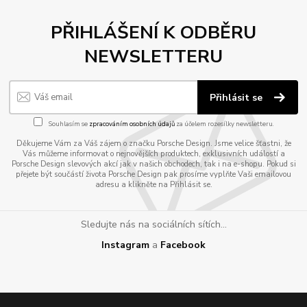
PŘIHLÁŠENÍ K ODBĚRU
NEWSLETTERU
Přihlásit se
Souhlasím se
zpracováním osobních údajů
za účelem rozesílky newsletteru.
Děkujeme Vám za Váš zájem o značku Porsche Design. Jsme velice šťastni, že
Vás můžeme informovat o nejnovějších produktech, exklusivních událostí a
Porsche Design slevových akcí jak v našich obchodech, tak i na e-shopu. Pokud si
přejete být součástí života Porsche Design pak prosíme vyplňte Vaši emailovou
adresu a klikněte na Přihlásit se.
Sledujte nás na sociálních sítích...
Instagram
a
Facebook