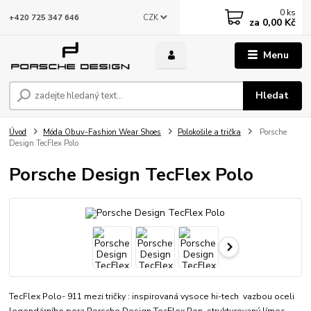
0
ks
CZK
+420 725 347 646
za
0,00 Kč
Menu
Hledat
Úvod
Móda Obuv-Fashion Wear Shoes
Polokošile a trička
Porsche
Design TecFlex Polo
Porsche Design TecFlex Polo
TecFlex Polo- 911 mezi tričky : inspirovaná vysoce hi-tech vazbou oceli
legendárního pera Porsche Design TecFlex Pen, strukturovaný límec