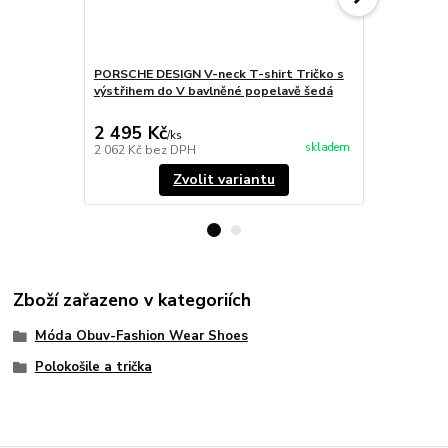
PORSCHE DESIGN V-neck T-shirt Tričko s
PORSCHE DES
výstřihem do V bavlněné popelavě šedá
módní s lím
popelavě š
2 495 Kč
3 395 Kč
/
ks
skladem
2 062 Kč
bez DPH
2 806 Kč
bez
Zvolit variantu
Zboží zařazeno v kategoriích
Móda Obuv-Fashion Wear Shoes
Polokošile a trička