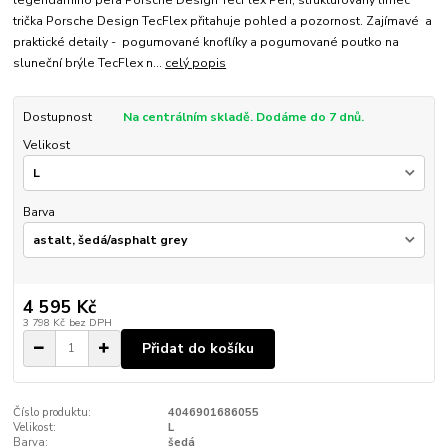
trička Porsche Design TecFlex přitahuje pohled a pozornost. Zajímavé a
praktické detaily - pogumované knoflíky a pogumované poutko na
sluneční brýle TecFlex n...
celý popis
Dostupnost
Na centrálním skladě. Dodáme do 7 dnů.
Velikost
Barva
4 595 Kč
3 798 Kč
bez DPH
Přidat do košíku
Číslo produktu:
4046901686055
Velikost:
L
Barva:
šedá