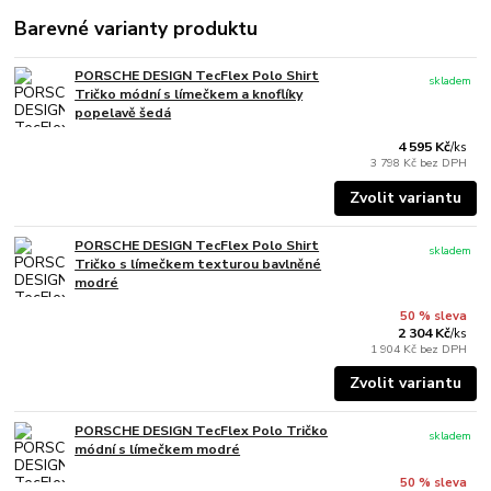
Barevné varianty produktu
PORSCHE DESIGN TecFlex Polo Shirt
skladem
Tričko módní s límečkem a knoflíky
popelavě šedá
4 595 Kč
/
ks
3 798 Kč
bez DPH
Zvolit variantu
PORSCHE DESIGN TecFlex Polo Shirt
skladem
Tričko s límečkem texturou bavlněné
modré
50 % sleva
2 304 Kč
/
ks
1 904 Kč
bez DPH
Zvolit variantu
PORSCHE DESIGN TecFlex Polo Tričko
skladem
módní s límečkem modré
50 % sleva