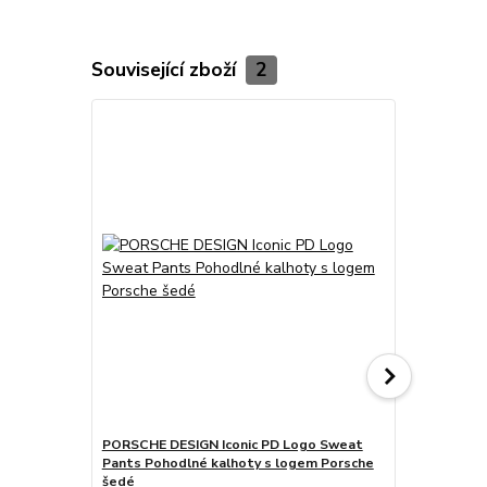
Související zboží
2
PORSCHE DESIGN Iconic PD Logo Sweat
Porsche De
Pants Pohodlné kalhoty s logem Porsche
volnočasové
šedé