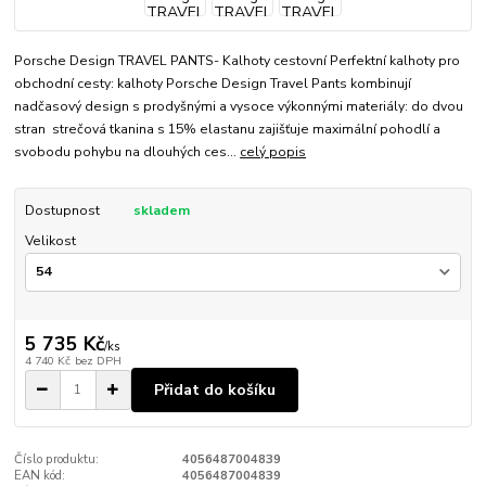
Porsche Design TRAVEL PANTS- Kalhoty cestovní Perfektní kalhoty pro
obchodní cesty: kalhoty Porsche Design Travel Pants kombinují
nadčasový design s prodyšnými a vysoce výkonnými materiály: do dvou
stran strečová tkanina s 15% elastanu zajišťuje maximální pohodlí a
svobodu pohybu na dlouhých ces...
celý popis
Dostupnost
skladem
Velikost
5 735 Kč
/
ks
4 740 Kč
bez DPH
Přidat do košíku
Číslo produktu:
4056487004839
EAN kód:
4056487004839