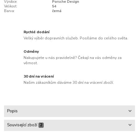
Výrobce:
Porsche Design
Velikost:
54
Barva:
černá
Rychlé dodání
Velký výběr dopravních služeb. Posíláme do celého světa.
Odměny
Nakupujete u nás pravidelně? Čekají na vás odměny za
věrnost.
30 dní na vrácení
Našim zákazníkům dáváme 30 dní na vrácení zboží.
Popis
Související zboží
2