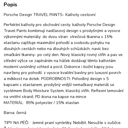
Popis
Porsche Design TRAVEL PANTS- Kalhoty cestovní
Perfektní kalhoty pro obchodní cesty: kalhoty Porsche Design
Travel Pants kombinují nadčasový design s prodyšnými a vysoce
výkonnými materiály: do dvou stran strečová tkanina s 15%
elastanu zajišťuje maximální pohodlí a svobodu pohybu na
dlouhých cestách nebo na dlouhých schůzkách, navíc bez
zmačkání tkaniny- po celý den. Nový, klasický rovný střih a pas ve
střední výšce se zapínáním na háček dodávají těmto kalhotám
moderní uvolněný vzhled a pocit. Dokonce i boční kapsy jsou
navrženy pro pohodlí: z vysoce kvalitní bavlny pro luxusní povrch
a měkkost na dotek. PODROBNOSTI: Pohodlný design s 5
kapsami s elastanem, prodyšný vnější nemačkavý materiál se
systémem Body Moisture System, klasický střih, Reflexní lemování
na vnitřní straně, PD ikona na kapse na mince
MATERIÁL: 85% polyester / 15% elastan
Barva: černá
TIPY NA PÉČI : Jemné praní syntetiky. Nebělit. Nesušte v sušičce.