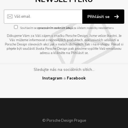
Přihlásit se
Souhlasím se
zpracováním osobních údajů
za účelem rozesílky newsletteru.
Děkujeme Vám za Váš zájem o značku Porsche Design. Jsme velice šťastni, že
Vás můžeme informovat o nejnovějších produktech, exklusivních událostí a
Porsche Design slevových akcí jak v našich obchodech, tak i na e-shopu. Pokud si
přejete být součástí života Porsche Design pak prosíme vyplňte Vaši emailovou
adresu a klikněte na Přihlásit se.
Sledujte nás na sociálních sítích...
Instagram
a
Facebook
© Porsche Design Prague