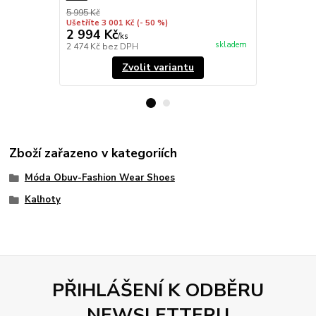
5 995 Kč
4 795 Kč
Ušetříte 3 001 Kč
(- 50 %)
Ušetříte 1 82
2 994 Kč
2 974 Kč
/
ks
skladem
2 474 Kč
bez DPH
2 458 Kč
bez
Zvolit variantu
Zboží zařazeno v kategoriích
Móda Obuv-Fashion Wear Shoes
Kalhoty
PŘIHLÁŠENÍ K ODBĚRU
NEWSLETTERU