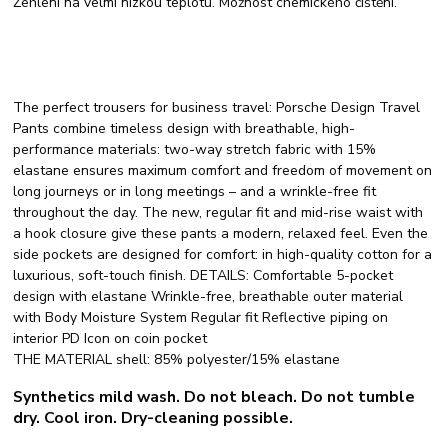
Žehlení na velmi nízkou teplotu. Možnost chemického čištění.
The perfect trousers for business travel: Porsche Design Travel
Pants combine timeless design with breathable, high-
performance materials: two-way stretch fabric with 15%
elastane ensures maximum comfort and freedom of movement on
long journeys or in long meetings – and a wrinkle-free fit
throughout the day. The new, regular fit and mid-rise waist with
a hook closure give these pants a modern, relaxed feel. Even the
side pockets are designed for comfort: in high-quality cotton for a
luxurious, soft-touch finish. DETAILS: Comfortable 5-pocket
design with elastane Wrinkle-free, breathable outer material
with Body Moisture System Regular fit Reflective piping on
interior PD Icon on coin pocket
THE MATERIAL shell: 85% polyester/15% elastane
Synthetics mild wash. Do not bleach. Do not tumble
dry. Cool iron. Dry-cleaning possible.