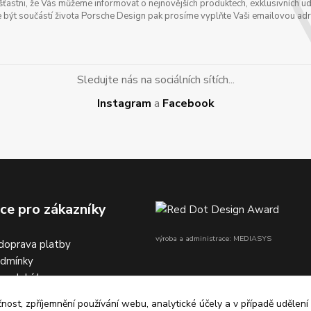
astni, že Vás můžeme informovat o nejnovějších produktech, exklusivních udál
 být součástí života Porsche Design pak prosíme vyplňte Vaši emailovou adres
Sledujte nás na sociálních sítích...
Instagram
a
Facebook
ce pro zákazníky
výroba a administrace: MEDIASYS
doprava platby
odmínky
na dobírku
čnost, zpříjemnění používání webu, analytické účely a v případě udělení