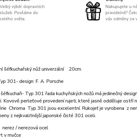
Velký výběr dopravních
Nakupujete u n
služeb. Posíláme do
pravidelně? Čeka
celého světa.
vás odměny za v
ní šéfkuchařský nůž univerzální 20cm.
yp 301- design: F. A. Porsche
šéfkuchaři- Typ 301 řada kuchyňských nožů má jedinečný design
i. Kovově perleťové provedení rujeti, které jasně odděluje ostří
érie Chroma Typ 301 jsou excelentní. Rukojeť je vyrobena z ner
beny z nejkvalitnější japonské čisté 301 oceli.
: nerez / nerezová ocel
t v myčce