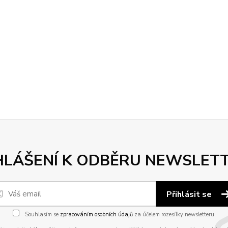
HLÁŠENÍ K ODBĚRU NEWSLET
Přihlásit se
Souhlasím se
zpracováním osobních údajů
za účelem rozesílky newsletteru.