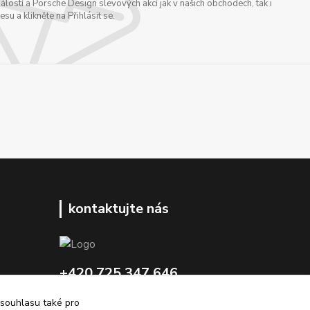
ostí a Porsche Design slevových akcí jak v našich obchodech, tak i
u a klikněte na Přihlásit se.
kontaktujte nás
+420 725 347 646
 souhlasu také pro
porsche-design@partrade.cz