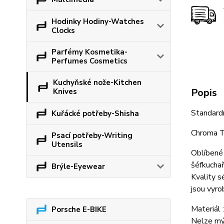
Hodinky Hodiny-Watches
Clocks
Parfémy Kosmetika-
Perfumes Cosmetics
Kuchyňské nože-Kitchen
Popis
Knives
Standard
Kuřácké potřeby-Shisha
Chroma T
Psací potřeby-Writing
Utensils
Oblíbené 
šéfkuchař
Brýle-Eyewear
Kvality s
jsou vyro
Materiál 
Porsche E-BIKE
Nelze mý