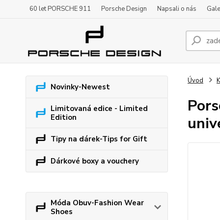
60 let PORSCHE 911
Porsche Design
Napsali o nás
Gale
Úvod
K
Novinky-Newest
Pors
Limitovaná edice - Limited
Edition
univ
Tipy na dárek-Tips for Gift
Dárkové boxy a vouchery
Móda Obuv-Fashion Wear
Shoes