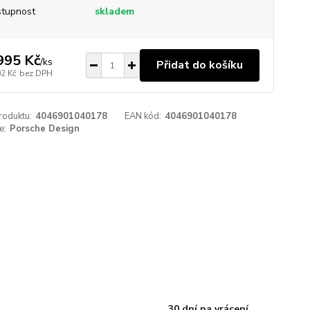
tupnost
skladem
995 Kč
/
ks
Přidat do košíku
02 Kč
bez DPH
roduktu:
4046901040178
EAN kód:
4046901040178
e:
Porsche Design
30 dní na vrácení