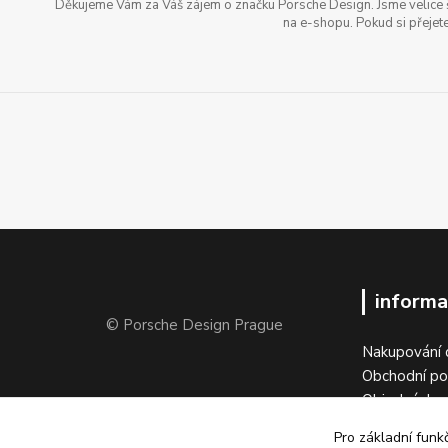
Děkujeme Vám za Váš zájem o značku Porsche Design. Jsme velice šť
na e-shopu. Pokud si přejete
informa
© Porsche Design Prague
Nakupování 
Obchodní p
Objednávka 
Vrátit zboží
Pro základní funk
Kontakty