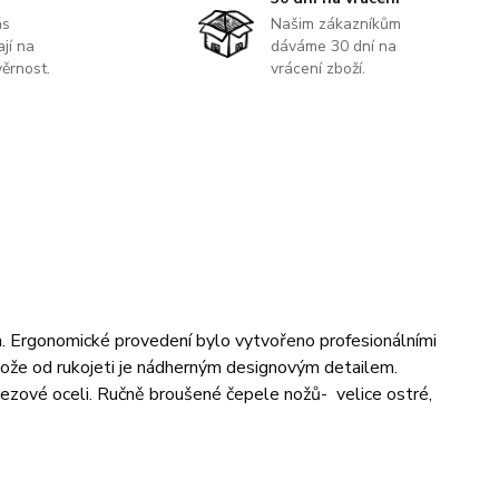
ás
Našim zákazníkům
jí na
dáváme 30 dní na
ěrnost.
vrácení zboží.
. Ergonomické provedení bylo vytvořeno profesionálními
 nože od rukojeti je nádherným designovým detailem.
ezové oceli. Ručně broušené čepele nožů- velice ostré,