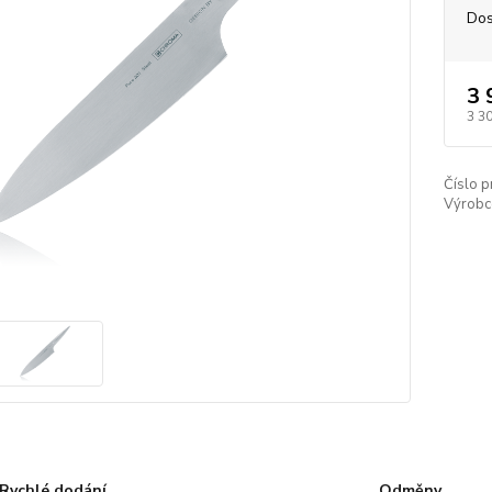
Dos
3 
3 3
Číslo p
Výrobc
Rychlé dodání
Odměny