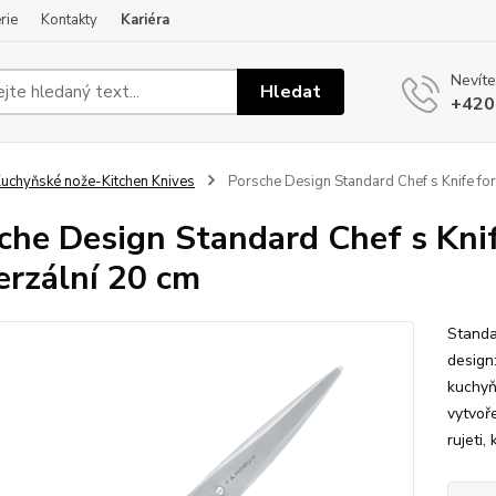
rie
Kontakty
Kariéra
Nevíte
Hledat
+420
uchyňské nože-Kitchen Knives
Porsche Design Standard Chef s Knife for
che Design Standard Chef s Knif
erzální 20 cm
Standa
design
kuchyň
vytvoř
rujeti,