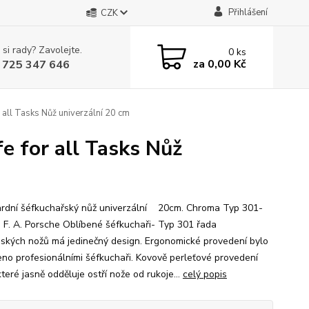
Přihlášení
CZK
 si rady? Zavolejte.
0
ks
za
0,00 Kč
 725 347 646
 all Tasks Nůž univerzální 20 cm
e for all Tasks Nůž
rdní šéfkuchařský nůž univerzální 20cm. Chroma Typ 301-
: F. A. Porsche Oblíbené šéfkuchaři- Typ 301 řada
ských nožů má jedinečný design. Ergonomické provedení bylo
eno profesionálními šéfkuchaři. Kovově perleťové provedení
 které jasně odděluje ostří nože od rukoje...
celý popis