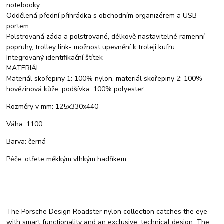
notebooky
Oddělená přední přihrádka s obchodním organizérem a USB
portem
Polstrovaná záda a polstrované, délkově nastavitelné ramenní
popruhy, trolley link- možnost upevnění k troleji kufru
Integrovaný identifikační štítek
MATERIÁL
Materiál skořepiny 1: 100% nylon, materiál skořepiny 2: 100%
hovězinová kůže, podšívka: 100% polyester
Rozměry v mm: 125x330x440
Váha: 1100
Barva: černá
Péče: otřete měkkým vlhkým hadříkem
The Porsche Design Roadster nylon collection catches the eye
with smart functionality and an exclusive, technical design. The