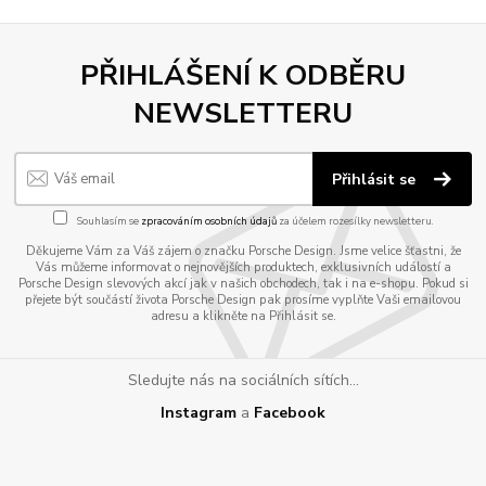
PŘIHLÁŠENÍ K ODBĚRU
NEWSLETTERU
Přihlásit se
Souhlasím se
zpracováním osobních údajů
za účelem rozesílky newsletteru.
Děkujeme Vám za Váš zájem o značku Porsche Design. Jsme velice šťastni, že
Vás můžeme informovat o nejnovějších produktech, exklusivních událostí a
Porsche Design slevových akcí jak v našich obchodech, tak i na e-shopu. Pokud si
přejete být součástí života Porsche Design pak prosíme vyplňte Vaši emailovou
adresu a klikněte na Přihlásit se.
Sledujte nás na sociálních sítích...
Instagram
a
Facebook