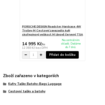
PORSCHE DESIGN Roadster Hardcase 4W
Trolley M Cestovní zavazadlo kufr
skořepinový velikost M lávově červený TSA
Na centrálním
14 995 Kč
skladě. Dodáme
/
ks
do 7 dnů.
12 393 Kč
bez DPH
Přidat do košíku
Zboží zařazeno v kategoriích
Kufry Tašky Batohy-Bags Luggage
Cestovní tašky a batohy