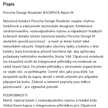
Popis
Porsche Design Roadster BACKPACK Nylon M
Nylonová kolekce Porsche Design Roadster zaujme chytrou
funkčností a exkluzivním technickým designem. Kombinace
strukturovaného, ​​vodoodpudivého nylonu a nápadných hladkých
kožených detailů tohoto nylonový batohu Porsche Design M
skutečně upoutá pozornost - a navíc je tento batoh také
mimořádně robustní. Stejně jako všechny tašky a batohy v této
kolekci, byla konstrukce přesně navržena tak, aby splňovala
požadavky hektického moderního života. Váš 15palcový notebook
lze bezpečně uložit do integrované přihrádky na notebook ve
velké hlavní části. Do přední přihrádky s obchodním organizérem
se vejde vše, co potřebujete. Cenné věci, jako jsou klíče, lze
bezpečně uložit do kapsy ukryté v místě určeném pro případné
připojení ke kufru. Zádové a ramenní popruhy jsou měkce
polstrované - pro výjimečné pohodlí.
PODROBNOSTI:
Menší, stylový batoh z vodoodpudivého nylonu a hladké kůže
Velká hlavní kapsa s integrovanou přihrádkou pro 15palcové