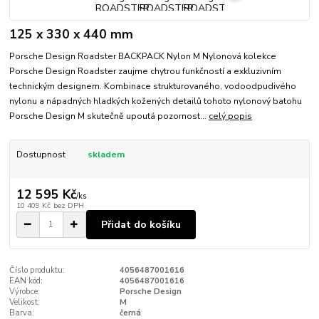
125 x 330 x 440 mm
Porsche Design Roadster BACKPACK Nylon M Nylonová kolekce
Porsche Design Roadster zaujme chytrou funkčností a exkluzivním
technickým designem. Kombinace strukturovaného, ​​vodoodpudivého
nylonu a nápadných hladkých kožených detailů tohoto nylonový batohu
Porsche Design M skutečně upoutá pozornost...
celý popis
Dostupnost
skladem
12 595 Kč
/
ks
10 409 Kč
bez DPH
Přidat do košíku
Číslo produktu:
4056487001616
EAN kód:
4056487001616
Výrobce:
Porsche Design
Velikost:
M
Barva:
černá