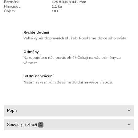
Rozměry:
125 x 330 x 440 mm
Hmotnost:
1,1 kg
Objem:
18 l
Rychlé dodání
Velký výběr dopravních služeb. Posíláme do celého světa.
Odměny
Nakupujete u nás pravidelně? Čekají na vás odměny za
věrnost.
30 dní na vrácení
Našim zákazníkům dáváme 30 dní na vrácení zboží.
Popis
Související zboží
1