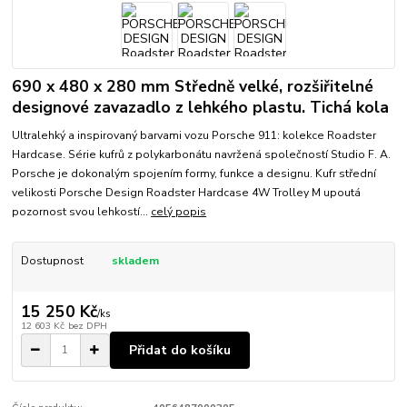
690 x 480 x 280 mm Středně velké, rozšiřitelné
designové zavazadlo z lehkého plastu. Tichá kola
Ultralehký a inspirovaný barvami vozu Porsche 911: kolekce Roadster
Hardcase. Série kufrů z polykarbonátu navržená společností Studio F. A.
Porsche je dokonalým spojením formy, funkce a designu. Kufr střední
velikosti Porsche Design Roadster Hardcase 4W Trolley M upoutá
pozornost svou lehkostí...
celý popis
Dostupnost
skladem
15 250 Kč
/
ks
12 603 Kč
bez DPH
Přidat do košíku