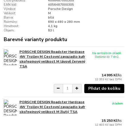
Číslo produktu:
4056487000305
EAN kód:
4056487000305
Výrobce:
Porsche Design
Velikost:
M
Barva:
bílá
Rozměry:
690 x 480 x 280 mm
Hmotnost:
4,1 kg
Objem:
83 l
Barevné varianty produktu
PORSCHE DESIGN Roadster Hardcase
Na centrálním skladě.
4W Trolley M Cestovní zavazadlo kufr
Dodáme do 7 dnů.
skořepinový velikost M lávově červený
TSA
14 995 Kč
/
ks
12 393 Kč
bez DPH
Přidat do košíku
PORSCHE DESIGN Roadster Hardcase
skladem
4W Trolley M Cestovní zavazadlo kufr
skořepinový velikost M žlutý TSA
15 250 Kč
/
ks
12 603 Kč
bez DPH