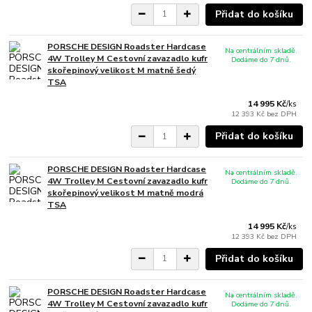
Přidat do košíku
PORSCHE DESIGN Roadster Hardcase
Na centrálním skladě.
4W Trolley M Cestovní zavazadlo kufr
Dodáme do 7 dnů.
skořepinový velikost M matně šedý
TSA
14 995 Kč
/
ks
12 393 Kč
bez DPH
Přidat do košíku
PORSCHE DESIGN Roadster Hardcase
Na centrálním skladě.
4W Trolley M Cestovní zavazadlo kufr
Dodáme do 7 dnů.
skořepinový velikost M matně modrá
TSA
14 995 Kč
/
ks
12 393 Kč
bez DPH
Přidat do košíku
PORSCHE DESIGN Roadster Hardcase
Na centrálním skladě.
4W Trolley M Cestovní zavazadlo kufr
Dodáme do 7 dnů.