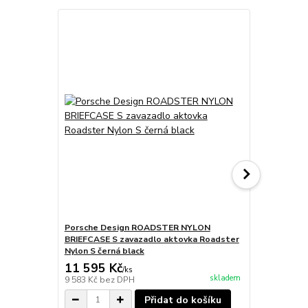
Porsche Design ROADSTER NYLON
Porsche De
BRIEFCASE S zavazadlo aktovka Roadster
WASHBAG Hy
Nylon S černá black
NS black
11 595 Kč
6 185 Kč
/
ks
skladem
9 583 Kč
bez DPH
5 112 Kč
bez
Přidat do košíku