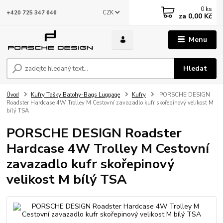
0
ks
CZK
+420 725 347 646
za
0,00 Kč
Menu
Hledat
Úvod
Kufry Tašky Batohy-Bags Luggage
Kufry
PORSCHE DESIGN
Roadster Hardcase 4W Trolley M Cestovní zavazadlo kufr skořepinový velikost M
bílý TSA
PORSCHE DESIGN Roadster
Hardcase 4W Trolley M Cestovní
zavazadlo kufr skořepinový
velikost M bílý TSA