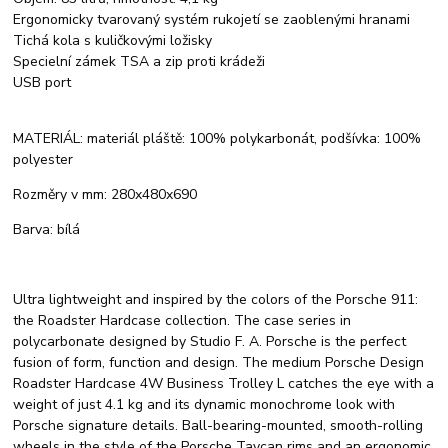
Ergonomicky tvarovaný systém rukojetí se zaoblenými hranami
Tichá kola s kuličkovými ložisky
Specielní zámek TSA a zip proti krádeži
USB port
MATERIÁL: materiál pláště: 100% polykarbonát, podšívka: 100%
polyester
Rozměry v mm: 280x480x690
Barva: bílá
Ultra lightweight and inspired by the colors of the Porsche 911:
the Roadster Hardcase collection. The case series in
polycarbonate designed by Studio F. A. Porsche is the perfect
fusion of form, function and design. The medium Porsche Design
Roadster Hardcase 4W Business Trolley L catches the eye with a
weight of just 4.1 kg and its dynamic monochrome look with
Porsche signature details. Ball-bearing-mounted, smooth-rolling
wheels in the style of the Porsche Taycan rims and an ergonomic