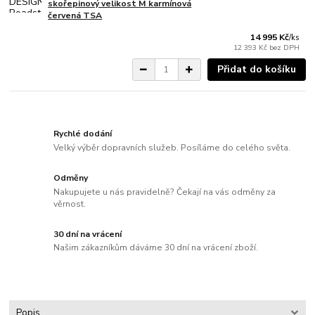
skořepinový velikost M karmínová
červená TSA
14 995 Kč
/
ks
12 393 Kč
bez DPH
Přidat do košíku
Rychlé dodání
Velký výběr dopravních služeb. Posíláme do celého světa.
Odměny
Nakupujete u nás pravidelně? Čekají na vás odměny za
věrnost.
30 dní na vrácení
Našim zákazníkům dáváme 30 dní na vrácení zboží.
Popis