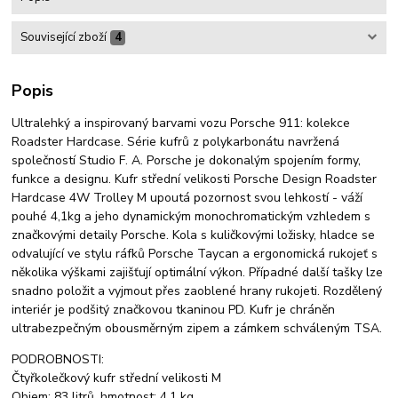
Související zboží
4
Popis
Ultralehký a inspirovaný barvami vozu Porsche 911: kolekce
Roadster Hardcase. Série kufrů z polykarbonátu navržená
společností Studio F. A. Porsche je dokonalým spojením formy,
funkce a designu. Kufr střední velikosti Porsche Design Roadster
Hardcase 4W Trolley M upoutá pozornost svou lehkostí - váží
pouhé 4,1kg a jeho dynamickým monochromatickým vzhledem s
značkovými detaily Porsche. Kola s kuličkovými ložisky, hladce se
odvalující ve stylu ráfků Porsche Taycan a ergonomická rukojeť s
několika výškami zajišťují optimální výkon. Případné další tašky lze
snadno položit a vyjmout přes zaoblené hrany rukojeti. Rozdělený
interiér je podšitý značkovou tkaninou PD. Kufr je chráněn
ultrabezpečným obousměrným zipem a zámkem schváleným TSA.
PODROBNOSTI:
Čtyřkolečkový kufr střední velikosti M
Objem: 83 litrů, hmotnost: 4,1 kg