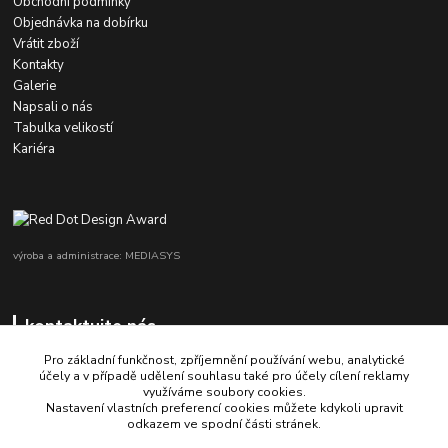
Obchodní podmínky
Objednávka na dobírku
Vrátit zboží
Kontakty
Galerie
Napsali o nás
Tabulka velikostí
Kariéra
výroba a administrace: MEDIASYS
kontaktujte nás
Pro základní funkčnost, zpříjemnění používání webu, analytické
účely a v případě udělení souhlasu také pro účely cílení reklamy
využíváme soubory cookies.
+420 725 347 646
Nastavení vlastních preferencí cookies můžete kdykoli upravit
odkazem ve spodní části stránek.
porsche-design@partrade.cz