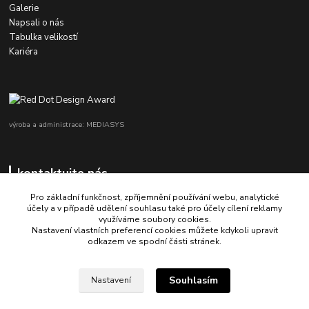
Galerie
Napsali o nás
Tabulka velikostí
Kariéra
výroba a administrace: MEDIASYS
kontaktujte nás
Pro základní funkčnost, zpříjemnění používání webu, analytické
účely a v případě udělení souhlasu také pro účely cílení reklamy
využíváme soubory cookies.
+420 725 347 646
Nastavení vlastních preferencí cookies můžete kdykoli upravit
odkazem ve spodní části stránek.
porsche-design@partrade.cz
Souhlasím
Nastavení