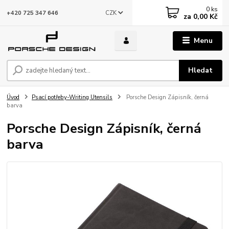
0
ks
CZK
+420 725 347 646
za
0,00 Kč
Menu
Hledat
Úvod
Psací potřeby-Writing Utensils
Porsche Design Zápisník, černá
barva
Porsche Design Zápisník, černá
barva