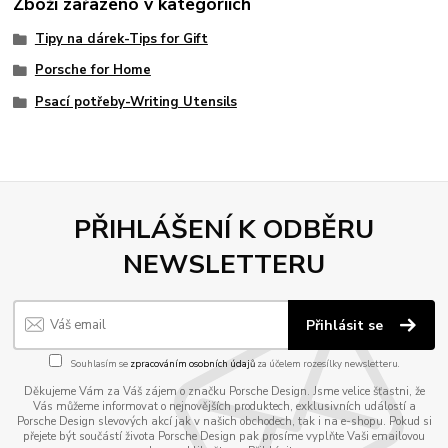
Zboží zařazeno v kategoriích
Tipy na dárek-Tips for Gift
Porsche for Home
Psací potřeby-Writing Utensils
PŘIHLÁŠENÍ K ODBĚRU
NEWSLETTERU
Přihlásit se
Souhlasím se
zpracováním osobních údajů
za účelem rozesílky newsletteru.
Děkujeme Vám za Váš zájem o značku Porsche Design. Jsme velice šťastni, že
Vás můžeme informovat o nejnovějších produktech, exklusivních událostí a
Porsche Design slevových akcí jak v našich obchodech, tak i na e-shopu. Pokud si
přejete být součástí života Porsche Design pak prosíme vyplňte Vaši emailovou