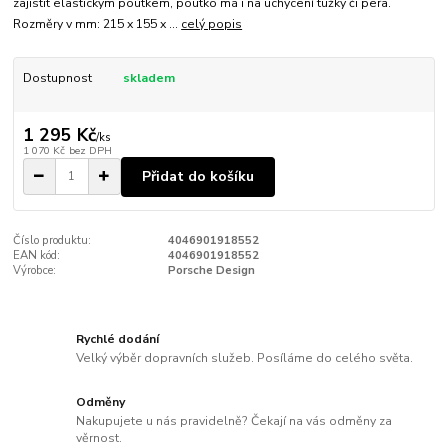
zajistit elastickým poutkem, poutko má i na uchycení tužky či pera.
Rozměry v mm: 215 x 155 x ...
celý popis
Dostupnost
skladem
1 295 Kč
/
ks
1 070 Kč
bez DPH
Přidat do košíku
Číslo produktu:
4046901918552
EAN kód:
4046901918552
Výrobce:
Porsche Design
Rychlé dodání
Velký výběr dopravních služeb. Posíláme do celého světa.
Odměny
Nakupujete u nás pravidelně? Čekají na vás odměny za
věrnost.