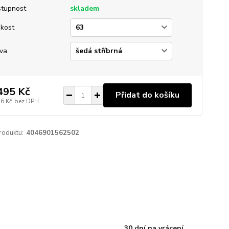
tupnost
skladem
ikost
va
495 Kč
Přidat do košíku
36 Kč
bez DPH
roduktu:
4046901562502
30 dní na vrácení