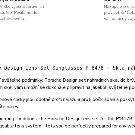
Velký výběr dopravních
Nakupujete u n
služeb. Posíláme do
pravidelně? Čeka
celého světa.
vás odměny za v
e Design Lens Set Sunglasses P'8478 - Skla ná
 světelné podmínky: Porsche Design set náhradních skel do brýl
skel vám umožní se dokonale připravit na jakékoli světelné po
nové čočky jsou odolné proti nárazu a proti poškrábání a posky
ále barev.
ighting conditions: the Porsche Design lens set for the P'8478 –
geable lens system – lets you be perfectly prepared for any we