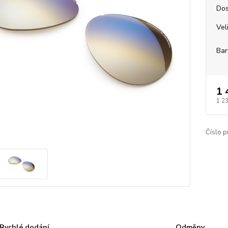
Dos
Vel
Bar
1 
1 2
Číslo p
Rychlé dodání
Odměny