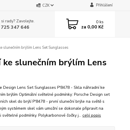
Přihlášení
CZK
 si rady? Zavolejte.
0
ks
za
0,00 Kč
 725 347 646
e slunečním brýlím Lens Set Sunglasses
 ke slunečním brýlím Lens
e Design Lens Set Sunglasses P'8478 - Skla náhradní ke
ním brýlím Optimální světelné podmínky: Porsche Design set
ích skel do brýlí P'8478 - první sluneční brýle na světě s
ým systémem skel vám umožní se dokonale připravit na
li světelné podmínky. Polykarbonové čočky j...
celý popis