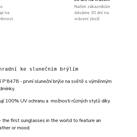
ás
Našim zákazníkům
jí na
dáváme 30 dní na
ěrnost.
vrácení zboží.
hradní ke slunečním brýlím
í P'8478 - první sluneční brýle na světě s výměnným
dmínky.
tují 100% UV ochranu a možnosti různých stylů díky
 the first sunglasses in the world to feature an
ather or mood.