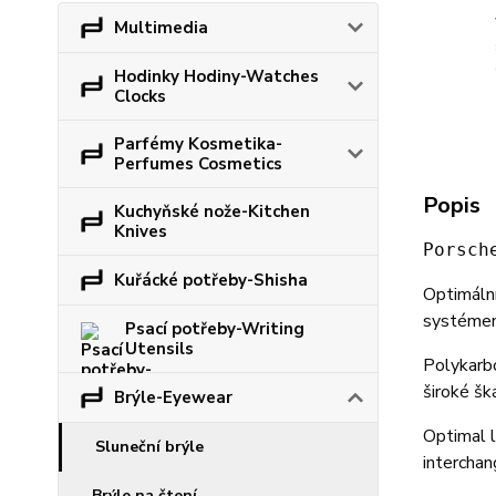
Multimedia
Hodinky Hodiny-Watches
Clocks
Parfémy Kosmetika-
Perfumes Cosmetics
Popis
Kuchyňské nože-Kitchen
Knives
Porsch
Kuřácké potřeby-Shisha
Optimální
systémem 
Psací potřeby-Writing
Utensils
Polykarbo
široké šk
Brýle-Eyewear
Optimal l
Sluneční brýle
interchan
Brýle na čtení