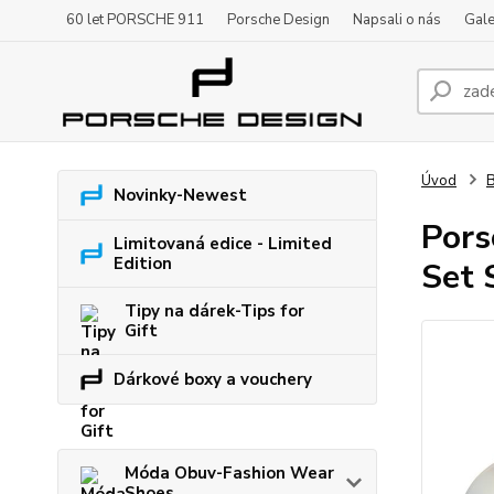
60 let PORSCHE 911
Porsche Design
Napsali o nás
Gale
Úvod
B
Novinky-Newest
Pors
Limitovaná edice - Limited
Edition
Set 
Tipy na dárek-Tips for
Gift
Dárkové boxy a vouchery
Móda Obuv-Fashion Wear
Shoes