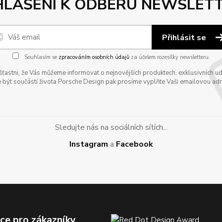
HLÁŠENÍ K ODBĚRU NEWSLET
Přihlásit se
Souhlasím se
zpracováním osobních údajů
za účelem rozesílky newsletteru.
astni, že Vás můžeme informovat o nejnovějších produktech, exklusivních udál
 být součástí života Porsche Design pak prosíme vyplňte Vaši emailovou adres
Sledujte nás na sociálních sítích...
Instagram
a
Facebook
ce pro zákazníky