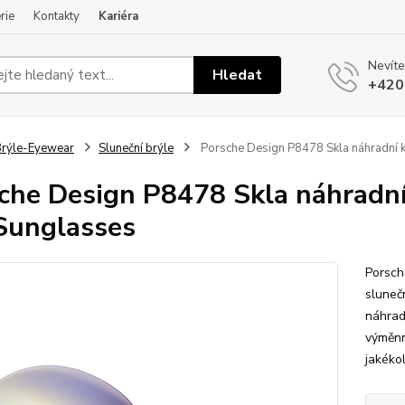
rie
Kontakty
Kariéra
Nevíte
Hledat
+420
rýle-Eyewear
Sluneční brýle
Porsche Design P8478 Skla náhradní k
che Design P8478 Skla náhradní
Sunglasses
Porsch
sluneč
náhradn
výměnn
jakéko