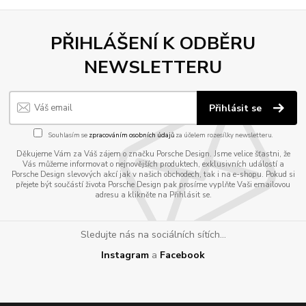
PŘIHLÁŠENÍ K ODBĚRU
NEWSLETTERU
Přihlásit se
Souhlasím se
zpracováním osobních údajů
za účelem rozesílky newsletteru.
Děkujeme Vám za Váš zájem o značku Porsche Design. Jsme velice šťastni, že
Vás můžeme informovat o nejnovějších produktech, exklusivních událostí a
Porsche Design slevových akcí jak v našich obchodech, tak i na e-shopu. Pokud si
přejete být součástí života Porsche Design pak prosíme vyplňte Vaši emailovou
adresu a klikněte na Přihlásit se.
Sledujte nás na sociálních sítích...
Instagram
a
Facebook