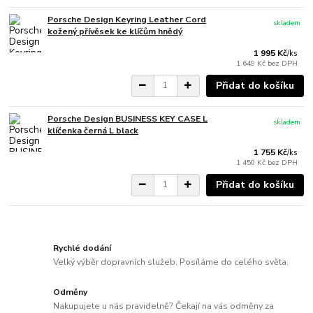
Porsche Design Keyring Leather Cord
skladem
kožený přívěsek ke klíčům hnědý
1 995 Kč
/
ks
1 649 Kč
bez DPH
Přidat do košíku
Porsche Design BUSINESS KEY CASE L
skladem
klíčenka černá L black
1 755 Kč
/
ks
1 450 Kč
bez DPH
Přidat do košíku
Rychlé dodání
Velký výběr dopravních služeb. Posíláme do celého světa.
Odměny
Nakupujete u nás pravidelně? Čekají na vás odměny za