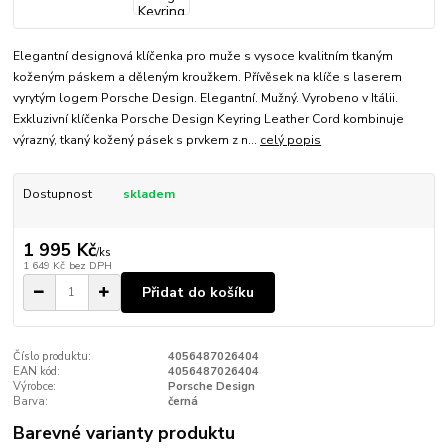
Elegantní designová klíčenka pro muže s vysoce kvalitním tkaným
koženým páskem a děleným kroužkem. Přívěsek na klíče s laserem
vyrytým logem Porsche Design. Elegantní. Mužný. Vyrobeno v Itálii.
Exkluzivní klíčenka Porsche Design Keyring Leather Cord kombinuje
výrazný, tkaný kožený pásek s prvkem z n...
celý popis
Dostupnost
skladem
1 995 Kč
/
ks
1 649 Kč
bez DPH
Přidat do košíku
Číslo produktu:
4056487026404
EAN kód:
4056487026404
Výrobce:
Porsche Design
Barva:
černá
Barevné varianty produktu