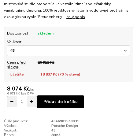
mistrovská studie proporcí a univerzální zimní společník díky
variabilnímu designu. 100% recyklovaný nylon a vodorovné prošívání s
ekologickou výplní Freudenberg ...
celý popis
Dostupnost
skladem
Velikost
Cena před
26 911 Kč
slevou
Ušetříte
18 837 Kč (
70
% sleva)
8 074 Kč
/
ks
6 673 Kč
bez DPH
Přidat do košíku
Číslo produktu:
4046901568931
Výrobce:
Porsche Design
Velikost:
48
Barva:
černá