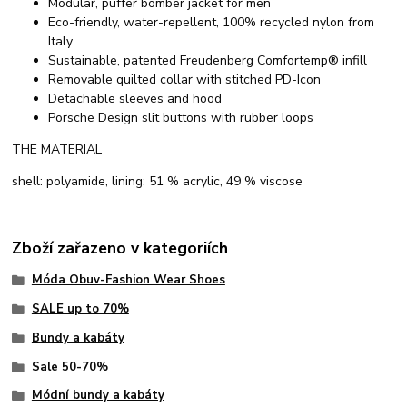
Modular, puffer bomber jacket for men
Eco-friendly, water-repellent, 100% recycled nylon from
Italy
Sustainable, patented Freudenberg Comfortemp® infill
Removable quilted collar with stitched PD-Icon
Detachable sleeves and hood
Porsche Design slit buttons with rubber loops
THE MATERIAL
shell: polyamide, lining: 51 % acrylic, 49 % viscose
Zboží zařazeno v kategoriích
Móda Obuv-Fashion Wear Shoes
SALE up to 70%
Bundy a kabáty
Sale 50-70%
Módní bundy a kabáty