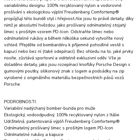
variabilnímu designu. 100% recyklovaný nylon a vodorovné
prošívání s ekologickou výplní Freudenberg Comfortemp®
propůjčují této bundě styl i hřejivost.Ale jsou to právě detaily, díky
nimž je absolutní hvězdou: jako prošívaný odnímatelný stojatý
límec s prošitým vzorem PD-Icon. Odstraňte límec nebo
odnímatelné rukávy a během několika sekund vytvoříte nový
vzhled. Přejděte od bombardéru k příjemné pohodlné vestě s
kapucí nebo bez ní (také odepínací). Bez ohledu na to, jaké prvky
nosíte, zůstává sportovní a viditelně exkluzivní oděv. Vše je
doladěno detaily, jako jsou rozepínací knoflíky Porsche Design s
gumovými poutky, silikonový znak s logem a podsádky na zip
vyrobené z originálního materiálu bezpečnostních pásů vozů
Porsche.
PODROBNOSTI:
Variabilní nadýchaný bomber-bunda pro muže
Ekologický, vodoodpudivý, 100% recyklovaný nylon z Itálie
Udržitelná, patentovaná výplň Freudenberg Comfortemp®
Odnímatelný prošívaný límec s prošitým logem PD-Icon
Odnímatelné rukávy a kapuce