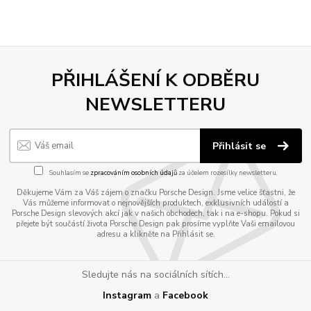
PŘIHLÁŠENÍ K ODBĚRU
NEWSLETTERU
Přihlásit se
Souhlasím se
zpracováním osobních údajů
za účelem rozesílky newsletteru.
Děkujeme Vám za Váš zájem o značku Porsche Design. Jsme velice šťastni, že
Vás můžeme informovat o nejnovějších produktech, exklusivních událostí a
Porsche Design slevových akcí jak v našich obchodech, tak i na e-shopu. Pokud si
přejete být součástí života Porsche Design pak prosíme vyplňte Vaši emailovou
adresu a klikněte na Přihlásit se.
Sledujte nás na sociálních sítích...
Instagram
a
Facebook