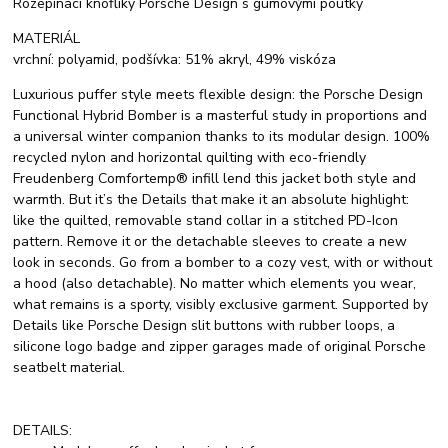
Rozepínací knoflíky Porsche Design s gumovými poutky
MATERIÁL
vrchní: polyamid, podšívka: 51% akryl, 49% viskóza
Luxurious puffer style meets flexible design: the Porsche Design
Functional Hybrid Bomber is a masterful study in proportions and
a universal winter companion thanks to its modular design. 100%
recycled nylon and horizontal quilting with eco-friendly
Freudenberg Comfortemp® infill lend this jacket both style and
warmth. But it’s the Details that make it an absolute highlight:
like the quilted, removable stand collar in a stitched PD-Icon
pattern. Remove it or the detachable sleeves to create a new
look in seconds. Go from a bomber to a cozy vest, with or without
a hood (also detachable). No matter which elements you wear,
what remains is a sporty, visibly exclusive garment. Supported by
Details like Porsche Design slit buttons with rubber loops, a
silicone logo badge and zipper garages made of original Porsche
seatbelt material.
DETAILS: