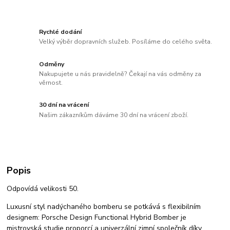
Rychlé dodání
Velký výběr dopravních služeb. Posíláme do celého světa.
Odměny
Nakupujete u nás pravidelně? Čekají na vás odměny za
věrnost.
30 dní na vrácení
Našim zákazníkům dáváme 30 dní na vrácení zboží.
Popis
Odpovídá velikosti 50.
Luxusní styl nadýchaného bomberu se potkává s flexibilním
designem: Porsche Design Functional Hybrid Bomber je
mistrovská studie proporcí a univerzální zimní společník díky