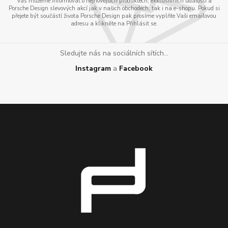
Vás můžeme informovat o nejnovějších produktech, exklusivních událostí a
Porsche Design slevových akcí jak v našich obchodech, tak i na e-shopu. Pokud si
přejete být součástí života Porsche Design pak prosíme vyplňte Vaši emailovou
adresu a klikněte na Přihlásit se.
Sledujte nás na sociálních sítích...
Instagram
a
Facebook