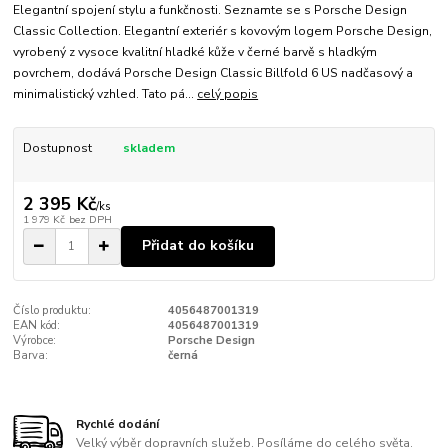
Elegantní spojení stylu a funkčnosti. Seznamte se s Porsche Design
Classic Collection. Elegantní exteriér s kovovým logem Porsche Design,
vyrobený z vysoce kvalitní hladké kůže v černé barvě s hladkým
povrchem, dodává Porsche Design Classic Billfold 6 US nadčasový a
minimalistický vzhled. Tato pá...
celý popis
Dostupnost
skladem
2 395 Kč
/
ks
1 979 Kč
bez DPH
Přidat do košíku
Číslo produktu:
4056487001319
EAN kód:
4056487001319
Výrobce:
Porsche Design
Barva:
černá
Rychlé dodání
Velký výběr dopravních služeb. Posíláme do celého světa.