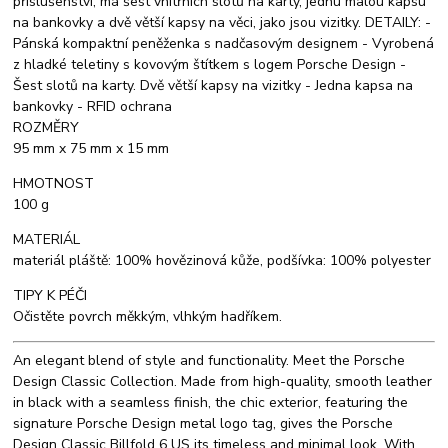
příslušenství, má šest vnitřních slotů na karty, jednu malou kapsu
na bankovky a dvě větší kapsy na věci, jako jsou vizitky. DETAILY: -
Pánská kompaktní peněženka s nadčasovým designem - Vyrobená
z hladké teletiny s kovovým štítkem s logem Porsche Design -
Šest slotů na karty. Dvě větší kapsy na vizitky - Jedna kapsa na
bankovky - RFID ochrana
ROZMĚRY
95 mm x 75 mm x 15 mm
HMOTNOST
100 g
MATERIÁL
materiál pláště: 100% hovězinová kůže, podšívka: 100% polyester
TIPY K PÉČI
Očistěte povrch měkkým, vlhkým hadříkem.
An elegant blend of style and functionality. Meet the Porsche
Design Classic Collection. Made from high-quality, smooth leather
in black with a seamless finish, the chic exterior, featuring the
signature Porsche Design metal logo tag, gives the Porsche
Design Classic Billfold 6 US its timeless and minimal look. With