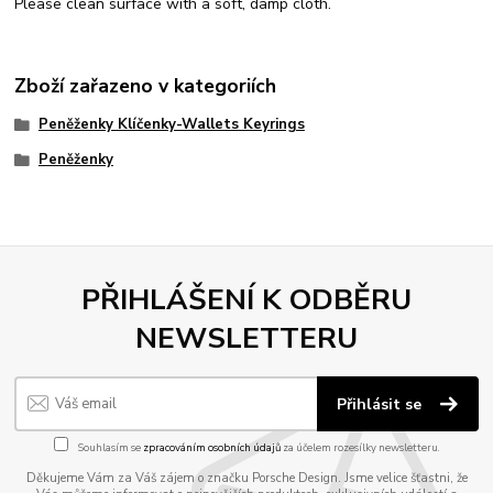
Please clean surface with a soft, damp cloth.
Zboží zařazeno v kategoriích
Peněženky Klíčenky-Wallets Keyrings
Peněženky
PŘIHLÁŠENÍ K ODBĚRU
NEWSLETTERU
Přihlásit se
Souhlasím se
zpracováním osobních údajů
za účelem rozesílky newsletteru.
Děkujeme Vám za Váš zájem o značku Porsche Design. Jsme velice šťastni, že