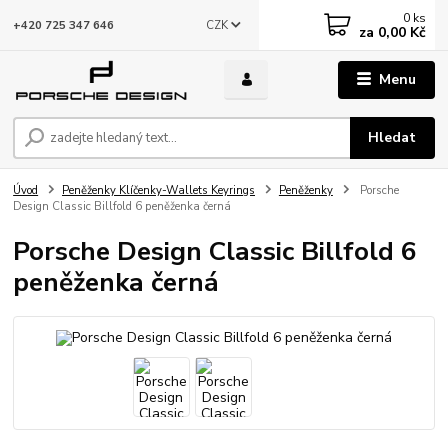
0
ks
CZK
+420 725 347 646
za
0,00 Kč
Menu
Hledat
Úvod
Peněženky Klíčenky-Wallets Keyrings
Peněženky
Porsche
Design Classic Billfold 6 peněženka černá
Porsche Design Classic Billfold 6
peněženka černá