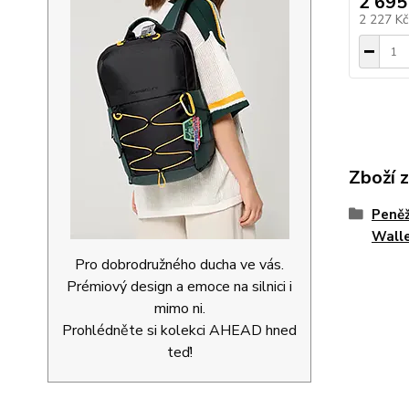
2 695
2 227 K
Zboží 
Peněž
Walle
Pro dobrodružného ducha ve vás.
Prémiový design a emoce na silnici i
mimo ni.
Prohlédněte si kolekci AHEAD hned
teď!