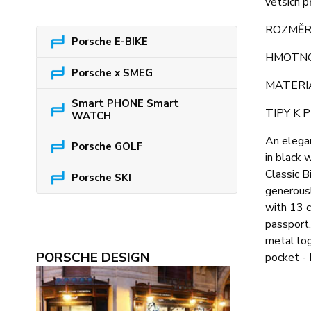
větších p
ROZMĚRY
Porsche E-BIKE
HMOTNO
Porsche x SMEG
MATERIÁL
Smart PHONE Smart
TIPY K P
WATCH
An elegan
Porsche GOLF
in black 
Classic B
Porsche SKI
generousl
with 13 c
passport.
metal log
PORSCHE DESIGN
pocket - 