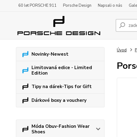
60 let PORSCHE 911
Porsche Design
Napsali o nás
Gale
Úvod
P
Novinky-Newest
Pors
Limitovaná edice - Limited
Edition
Tipy na dárek-Tips for Gift
Dárkové boxy a vouchery
Móda Obuv-Fashion Wear
Shoes