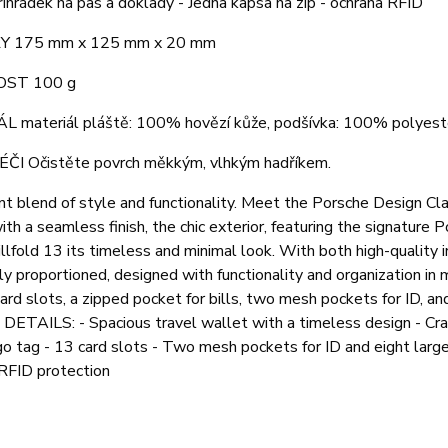
řihrádek na pas a doklady - Jedna kapsa na zip - ochrana RFID
 175 mm x 125 mm x 20 mm
ST 100 g
 materiál pláště: 100% hovězí kůže, podšívka: 100% polyest
ÉČI Očistěte povrch měkkým, vlhkým hadříkem.
t blend of style and functionality. Meet the Porsche Design Cla
with a seamless finish, the chic exterior, featuring the signatur
illfold 13 its timeless and minimal look. With both high-quality i
y proportioned, designed with functionality and organization in m
ard slots, a zipped pocket for bills, two mesh pockets for ID, a
 DETAILS: - Spacious travel wallet with a timeless design - Cr
o tag - 13 card slots - Two mesh pockets for ID and eight large
RFID protection