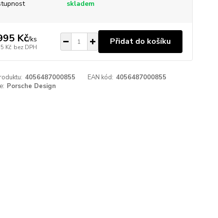
tupnost
skladem
995 Kč
/
ks
Přidat do košíku
55 Kč
bez DPH
roduktu:
4056487000855
EAN kód:
4056487000855
e:
Porsche Design