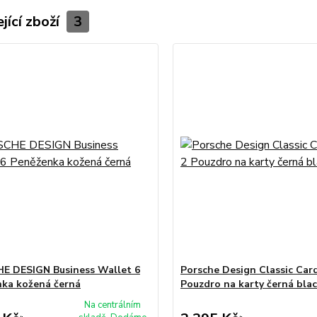
jící zboží
3
E DESIGN Business Wallet 6
Porsche Design Classic Car
ka kožená černá
Pouzdro na karty černá bla
Na centrálním