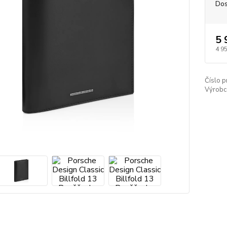
Dos
5 
4 9
Číslo p
Výrobc