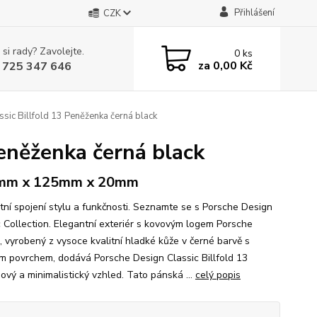
Přihlášení
CZK
 si rady? Zavolejte.
0
ks
za
0,00 Kč
 725 347 646
sic Billfold 13 Peněženka černá black
Peněženka černá black
mm x 125mm x 20mm
tní spojení stylu a funkčnosti. Seznamte se s Porsche Design
c Collection. Elegantní exteriér s kovovým logem Porsche
, vyrobený z vysoce kvalitní hladké kůže v černé barvě s
m povrchem, dodává Porsche Design Classic Billfold 13
ový a minimalistický vzhled. Tato pánská ...
celý popis