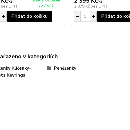
 Kč
2 395 Kč
skladě. Dodáme
/
ks
/
ks
do 7 dnů.
č
bez DPH
1 979 Kč
bez DPH
Přidat do košíku
Přidat do ko
zařazeno v kategoriích
enky Klíčenky-
Peněženky
ts Keyrings