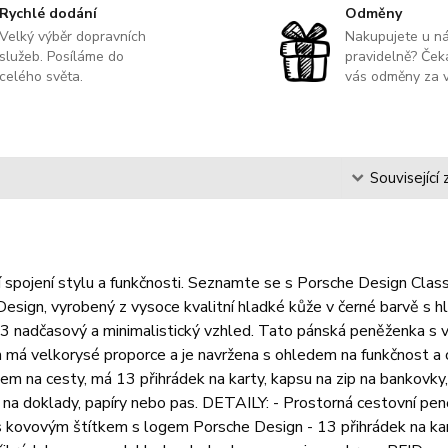
Rychlé dodání
Odměny
Velký výběr dopravních
Nakupujete u n
služeb. Posíláme do
pravidelně? Čeka
celého světa.
vás odměny za v
s
Související 
 spojení stylu a funkčnosti. Seznamte se s Porsche Design Class
esign, vyrobený z vysoce kvalitní hladké kůže v černé barvě s
13 nadčasový a minimalistický vzhled. Tato pánská peněženka s 
má velkorysé proporce a je navržena s ohledem na funkčnost a o
em na cesty, má 13 přihrádek na karty, kapsu na zip na bankovk
 na doklady, papíry nebo pas. DETAILY: - Prostorná cestovní p
s kovovým štítkem s logem Porsche Design - 13 přihrádek na ka