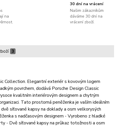
30 dní na vrácení
ás
Našim zákazníkům
jí na
dáváme 30 dní na
ěrnost.
vrácení zboží.
zboží
3
ic Collection. Elegantní exteriér s kovovým logem
 hladkým povrchem, dodává Porsche Design Classic
vysoce kvalitním interiérovým designem a chytrým
rganizaci. Tato prostorná peněženka je vaším ideálním
y, dvě síťované kapsy na doklady a osm velkorysých
eněženka s nadčasovým designem - Vyrobeno z hladké
rty - Dvě síťované kapsy na průkaz totožnosti a osm