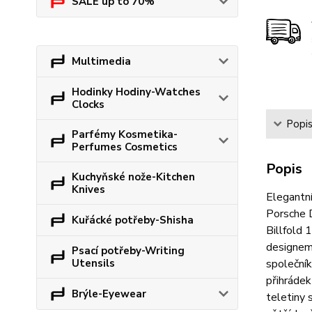
SALE up to 70%
Multimedia
Hodinky Hodiny-Watches
Clocks
Popi
Parfémy Kosmetika-
Perfumes Cosmetics
Popis
Kuchyňské nože-Kitchen
Knives
Elegantní
Porsche D
Kuřácké potřeby-Shisha
Billfold 
designem 
Psací potřeby-Writing
Utensils
společník
přihrádek
Brýle-Eyewear
teletiny 