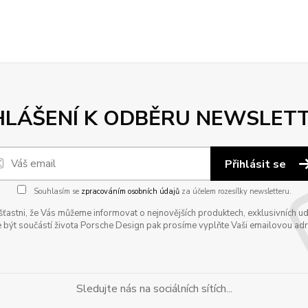
HLÁŠENÍ K ODBĚRU NEWSLET
Přihlásit se
Souhlasím se
zpracováním osobních údajů
za účelem rozesílky newsletteru.
astni, že Vás můžeme informovat o nejnovějších produktech, exklusivních udál
 být součástí života Porsche Design pak prosíme vyplňte Vaši emailovou adres
Sledujte nás na sociálních sítích...