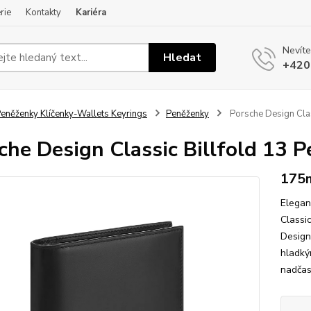
rie
Kontakty
Kariéra
Nevíte
Hledat
+420
eněženky Klíčenky-Wallets Keyrings
Peněženky
Porsche Design Clas
che Design Classic Billfold 13 
175
Elegan
Classi
Design
hladký
nadčas