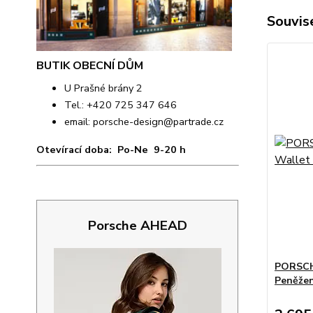
Souvise
BUTIK OBECNÍ DŮM
U Prašné brány 2
Tel.: +420 725 347 646
email:
porsche-design@partrade.cz
Otevírací doba: Po-Ne 9-20 h
Porsche AHEAD
PORSCH
Peněžen