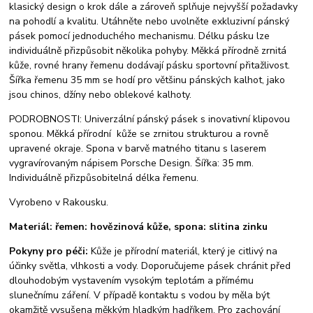
klasický design o krok dále a zároveň splňuje nejvyšší požadavky
na pohodlí a kvalitu. Utáhněte nebo uvolněte exkluzivní pánský
pásek pomocí jednoduchého mechanismu. Délku pásku lze
individuálně přizpůsobit několika pohyby. Měkká přírodně zrnitá
kůže, rovné hrany řemenu dodávají pásku sportovní přitažlivost.
Šířka řemenu 35 mm se hodí pro většinu pánských kalhot, jako
jsou chinos, džíny nebo oblekové kalhoty.
PODROBNOSTI: Univerzální pánský pásek s inovativní klipovou
sponou. Měkká přírodní kůže se zrnitou strukturou a rovně
upravené okraje. Spona v barvě matného titanu s laserem
vygravírovaným nápisem Porsche Design. Šířka: 35 mm.
Individuálně přizpůsobitelná délka řemenu.
Vyrobeno v Rakousku.
Materiál: řemen: hovězinová kůže, spona: slitina zinku
Pokyny pro péči:
Kůže je přírodní materiál, který je citlivý na
účinky světla, vlhkosti a vody. Doporučujeme pásek chránit před
dlouhodobým vystavením vysokým teplotám a přímému
slunečnímu záření. V případě kontaktu s vodou by měla být
okamžitě vysušena měkkým hladkým hadříkem. Pro zachování