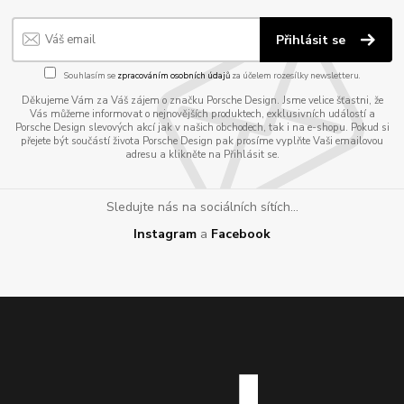
Přihlásit se
Souhlasím se
zpracováním osobních údajů
za účelem rozesílky newsletteru.
Děkujeme Vám za Váš zájem o značku Porsche Design. Jsme velice šťastni, že
Vás můžeme informovat o nejnovějších produktech, exklusivních událostí a
Porsche Design slevových akcí jak v našich obchodech, tak i na e-shopu. Pokud si
přejete být součástí života Porsche Design pak prosíme vyplňte Vaši emailovou
adresu a klikněte na Přihlásit se.
Sledujte nás na sociálních sítích...
Instagram
a
Facebook