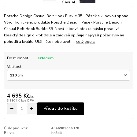
Porsche Design Casual Belt Hook Buckle 35 - Pásek s klipovou sponou
Vývoj ikonického produktu Porsche Design: Pásek Porsche Design
Casual Belt Hook Buckle 35. Nová klipová přezka pásku posouvá
klasický design o krok dále a zároveň splňuje nejvyšší požadavky na
pohodlí a kvalitu. Utáhněte nebo uvoln...
celý popis
Dostupnost
skladem
Velikost
4 695 Kč
/
ks
3 880 Kč
bez DPH
Přidat do košíku
Číslo produktu:
4046901666378
Barva:
hnědá