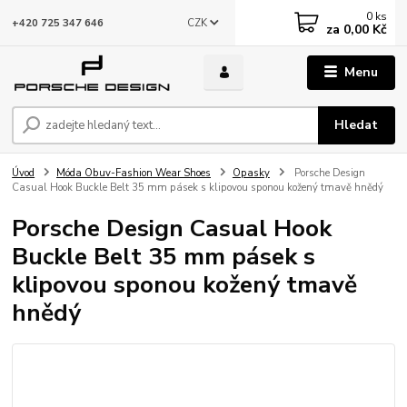
0
ks
CZK
+420 725 347 646
za
0,00 Kč
Menu
Hledat
Úvod
Móda Obuv-Fashion Wear Shoes
Opasky
Porsche Design
Casual Hook Buckle Belt 35 mm pásek s klipovou sponou kožený tmavě hnědý
Porsche Design Casual Hook
Buckle Belt 35 mm pásek s
klipovou sponou kožený tmavě
hnědý