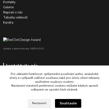
Kontakty
Galerie
Napsali o nás
Tabulka velikostí
Kariéra
výroba a administrace: MEDIASYS
kontaktujte nás
Pro základní funkčnost, zpříjemnění používání webu, analytické
účely a v případě udělení souhlasu také pro účely cílení reklamy
využíváme soubory cookies.
+420 725 347 646
Nastavení vlastních preferencí cookies můžete kdykoli upravit
odkazem ve spodní části stránek.
porsche-design@partrade.cz
Souhlasím
Nastavení