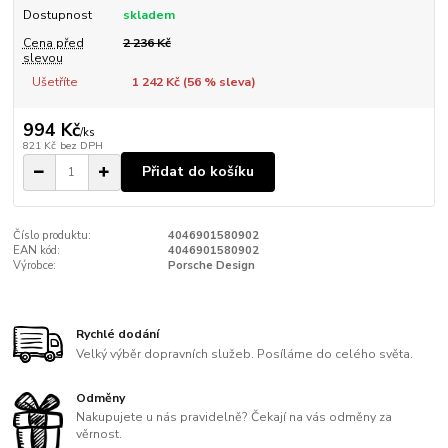
Dostupnost
skladem
Cena před
2 236 Kč
slevou
Ušetříte
1 242 Kč (
56
% sleva)
994 Kč
/
ks
821 Kč
bez DPH
Přidat do košíku
Číslo produktu:
4046901580902
EAN kód:
4046901580902
Výrobce:
Porsche Design
Rychlé dodání
Velký výběr dopravních služeb. Posíláme do celého světa.
Odměny
Nakupujete u nás pravidelně? Čekají na vás odměny za
věrnost.