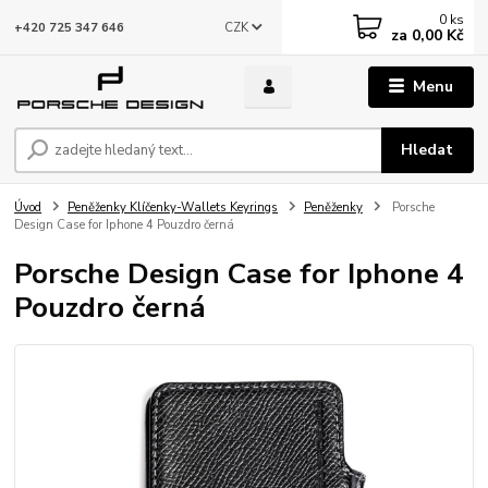
0
ks
CZK
+420 725 347 646
za
0,00 Kč
Menu
Hledat
Úvod
Peněženky Klíčenky-Wallets Keyrings
Peněženky
Porsche
Design Case for Iphone 4 Pouzdro černá
Porsche Design Case for Iphone 4
Pouzdro černá