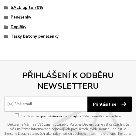
SALE up to 70%
Peněženky
Doplňky
Tašky batohy peněženky
PŘIHLÁŠENÍ K ODBĚRU
NEWSLETTERU
Přihlásit se
Souhlasím se
zpracováním osobních údajů
za účelem rozesílky newsletteru.
Děkujeme Vám za Váš zájem o značku Porsche Design. Jsme velice šťastni, že
Vás můžeme informovat o nejnovějších produktech, exklusivních událostí a
Porsche Design slevových akcí jak v našich obchodech, tak i na e-shopu. Pokud si