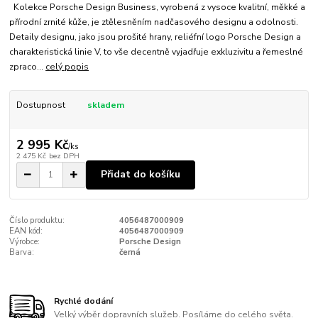
Kolekce Porsche Design Business, vyrobená z vysoce kvalitní, měkké a
přírodní zrnité kůže, je ztělesněním nadčasového designu a odolnosti.
Detaily designu, jako jsou prošité hrany, reliéfní logo Porsche Design a
charakteristická linie V, to vše decentně vyjadřuje exkluzivitu a řemeslné
zpraco...
celý popis
Dostupnost
skladem
2 995 Kč
/
ks
2 475 Kč
bez DPH
Přidat do košíku
Číslo produktu:
4056487000909
EAN kód:
4056487000909
Výrobce:
Porsche Design
Barva:
černá
Rychlé dodání
Velký výběr dopravních služeb. Posíláme do celého světa.