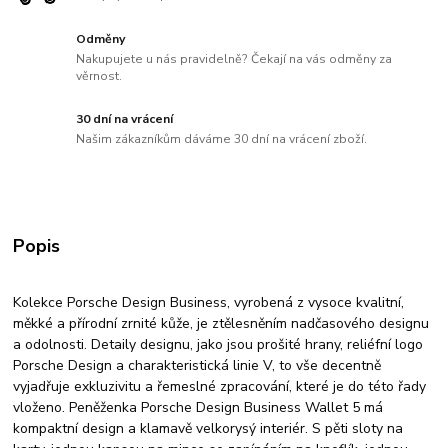
Odměny
Nakupujete u nás pravidelně? Čekají na vás odměny za
věrnost.
30 dní na vrácení
Našim zákazníkům dáváme 30 dní na vrácení zboží.
Popis
Kolekce Porsche Design Business, vyrobená z vysoce kvalitní,
měkké a přírodní zrnité kůže, je ztělesněním nadčasového designu
a odolnosti. Detaily designu, jako jsou prošité hrany, reliéfní logo
Porsche Design a charakteristická linie V, to vše decentně
vyjadřuje exkluzivitu a řemeslné zpracování, které je do této řady
vloženo. Peněženka Porsche Design Business Wallet 5 má
kompaktní design a klamavě velkorysý interiér. S pěti sloty na