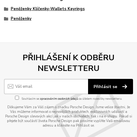
Peněženky Klíčenky-Wallets Keyrings
Peněženky
PŘIHLÁŠENÍ K ODBĚRU
NEWSLETTERU
Přihlásit se
Souhlasím se
zpracováním osobních údajů
za účelem rozesílky newsletteru.
Děkujeme Vám za Váš zájem o značku Porsche Design. Jsme velice šťastni, že
Vás můžeme informovat o nejnovějších produktech, exklusivních událostí a
Porsche Design slevových akcí jak v našich obchodech, tak i na e-shopu. Pokud si
přejete být součástí života Porsche Design pak prosíme vyplňte Vaši emailovou
adresu a klikněte na Přihlásit se.