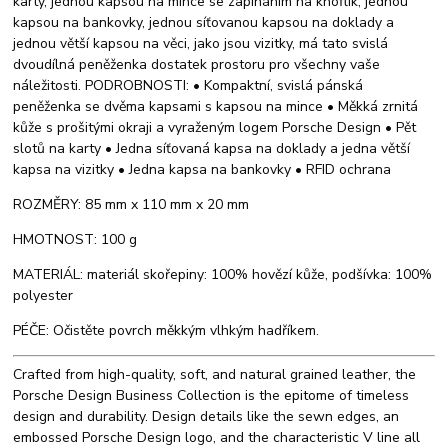
karty, jednou kapsou na mince se zapínáním na knoflík, jednou
kapsou na bankovky, jednou síťovanou kapsou na doklady a
jednou větší kapsou na věci, jako jsou vizitky, má tato svislá
dvoudílná peněženka dostatek prostoru pro všechny vaše
náležitosti. PODROBNOSTI: • Kompaktní, svislá pánská
peněženka se dvěma kapsami s kapsou na mince • Měkká zrnitá
kůže s prošitými okraji a vyraženým logem Porsche Design • Pět
slotů na karty • Jedna síťovaná kapsa na doklady a jedna větší
kapsa na vizitky • Jedna kapsa na bankovky • RFID ochrana
ROZMĚRY: 85 mm x 110 mm x 20 mm
HMOTNOST: 100 g
MATERIÁL: materiál skořepiny: 100% hovězí kůže, podšívka: 100%
polyester
PÉČE: Očistěte povrch měkkým vlhkým hadříkem.
Crafted from high-quality, soft, and natural grained leather, the
Porsche Design Business Collection is the epitome of timeless
design and durability. Design details like the sewn edges, an
embossed Porsche Design logo, and the characteristic V line all