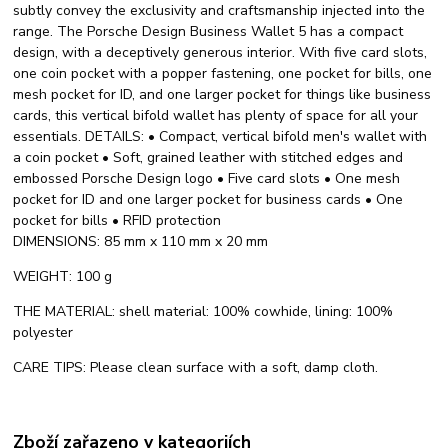
subtly convey the exclusivity and craftsmanship injected into the
range. The Porsche Design Business Wallet 5 has a compact
design, with a deceptively generous interior. With five card slots,
one coin pocket with a popper fastening, one pocket for bills, one
mesh pocket for ID, and one larger pocket for things like business
cards, this vertical bifold wallet has plenty of space for all your
essentials. DETAILS: • Compact, vertical bifold men's wallet with
a coin pocket • Soft, grained leather with stitched edges and
embossed Porsche Design logo • Five card slots • One mesh
pocket for ID and one larger pocket for business cards • One
pocket for bills • RFID protection
DIMENSIONS: 85 mm x 110 mm x 20 mm
WEIGHT: 100 g
THE MATERIAL: shell material: 100% cowhide, lining: 100%
polyester
CARE TIPS: Please clean surface with a soft, damp cloth.
Zboží zařazeno v kategoriích