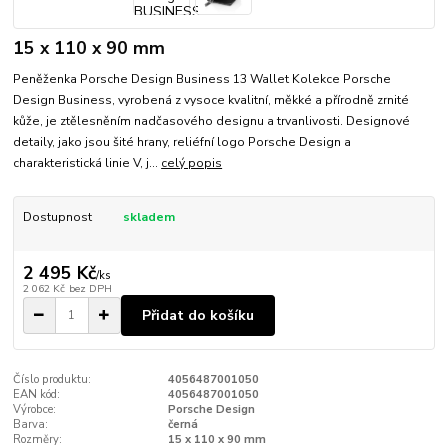
15 x 110 x 90 mm
Peněženka Porsche Design Business 13 Wallet Kolekce Porsche
Design Business, vyrobená z vysoce kvalitní, měkké a přírodně zrnité
kůže, je ztělesněním nadčasového designu a trvanlivosti. Designové
detaily, jako jsou šité hrany, reliéfní logo Porsche Design a
charakteristická linie V, j...
celý popis
Dostupnost
skladem
2 495 Kč
/
ks
2 062 Kč
bez DPH
Přidat do košíku
Číslo produktu:
4056487001050
EAN kód:
4056487001050
Výrobce:
Porsche Design
Barva:
černá
Rozměry:
15 x 110 x 90 mm