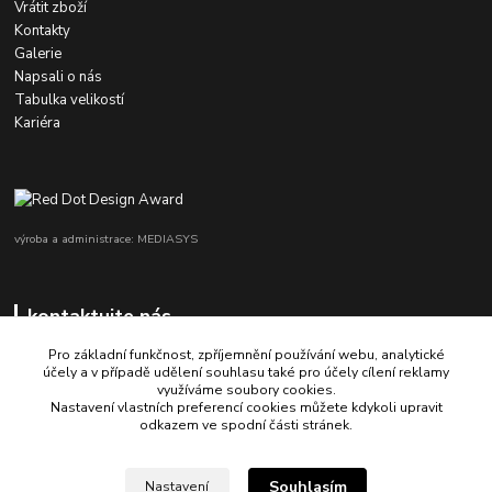
Vrátit zboží
Kontakty
Galerie
Napsali o nás
Tabulka velikostí
Kariéra
výroba a administrace: MEDIASYS
kontaktujte nás
Pro základní funkčnost, zpříjemnění používání webu, analytické
účely a v případě udělení souhlasu také pro účely cílení reklamy
využíváme soubory cookies.
+420 725 347 646
Nastavení vlastních preferencí cookies můžete kdykoli upravit
odkazem ve spodní části stránek.
porsche-design@partrade.cz
Souhlasím
Nastavení