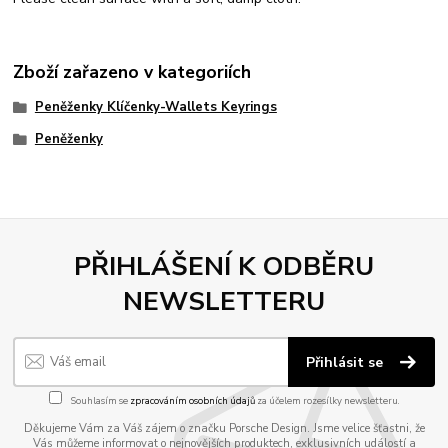
Zboží zařazeno v kategoriích
Peněženky Klíčenky-Wallets Keyrings
Peněženky
PŘIHLÁŠENÍ K ODBĚRU
NEWSLETTERU
Přihlásit se
Souhlasím se
zpracováním osobních údajů
za účelem rozesílky newsletteru.
Děkujeme Vám za Váš zájem o značku Porsche Design. Jsme velice šťastni, že
Vás můžeme informovat o nejnovějších produktech, exklusivních událostí a