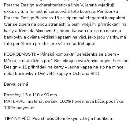
Porsche Design a charakteristická linie V, jemně vyjadřují
exkluzivitu a řemeslné zpracování této kolekce. Peněženka
Porsche Design Business 13 se zipem má elegantní kompaktní
tvar se zipem na obou stranách. S osmi vnějšími přihrádkami na
karty a třemi dalšími uvnitř, jednou kapsou na zip na mince a
bankovky a dvěma většími kapsami na věci, jako jsou vizitky, má
tato peněženka prostor pro vše, co potřebujete.
PODROBNOSTI: • Pánská kompaktní peněženka se zipem •
Měkká, zrnitá kůže s prošitými okraji a vyraženým logem Porsche
Design • 11 přihrádek na karty • Jedna kapsa na zip na mince
nebo bankovky • Dvě větší kapsy • Ochrana RFID
Barva: černá
Rozměry: 15 x 110 x 90 mm
MATERIÁL : materiál svršek: 100% hovězinová kůže, podšívka:
100% polyester
TIPY NA PÉČI: Povrch očistěte měkkým vlhkým hadříkem.