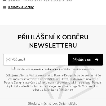
Kalhoty a šortky
PŘIHLÁŠENÍ K ODBĚRU
NEWSLETTERU
Přihlásit se
Souhlasím se
zpracováním osobních údajů
za účelem rozesílky newsletteru.
Děkujeme Vám za Váš zájem o značku Porsche Design. Jsme velice šťastni, že
Vás můžeme informovat o nejnovějších produktech, exklusivních událostí a
Porsche Design slevových akcí jak v našich obchodech, tak i na e-shopu. Pokud si
přejete být součástí života Porsche Design pak prosíme vyplňte Vaši emailovou
adresu a klikněte na Přihlásit se.
Sledujte nás na sociálních sítích...