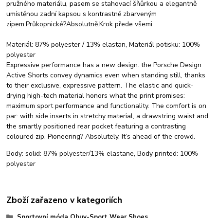
pružného materiálu, pasem se stahovací šňůrkou a elegantně
umístěnou zadní kapsou s kontrastně zbarveným
zipem.
Průkopnické?
Absolutně.
Krok přede všemi.
Materiál: 87% polyester / 13% elastan, Materiál potisku: 100%
polyester
Expressive performance has a new design: the Porsche Design
Active Shorts convey dynamics even when standing still, thanks
to their exclusive, expressive pattern. The elastic and quick-
drying high-tech material honors what the print promises:
maximum sport performance and functionality. The comfort is on
par: with side inserts in stretchy material, a drawstring waist and
the smartly positioned rear pocket featuring a contrasting
coloured zip. Pioneering? Absolutely. It’s ahead of the crowd.
Body: solid: 87% polyester/13% elastane, Body printed: 100%
polyester
Zboží zařazeno v kategoriích
Sportovní móda Obuv-Sport Wear Shoes