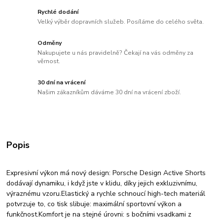
Rychlé dodání
Velký výběr dopravních služeb. Posíláme do celého světa.
Odměny
Nakupujete u nás pravidelně? Čekají na vás odměny za
věrnost.
30 dní na vrácení
Našim zákazníkům dáváme 30 dní na vrácení zboží.
Popis
Expresivní výkon má nový design: Porsche Design Active Shorts
dodávají dynamiku, i když jste v klidu, díky jejich exkluzivnímu,
výraznému vzoru.
Elastický a rychle schnoucí high-tech materiál
potvrzuje to, co tisk slibuje: maximální sportovní výkon a
funkčnost.
Komfort je na stejné úrovni: s bočními vsadkami z