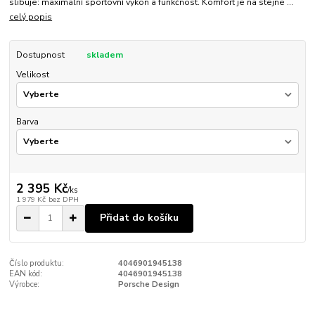
slibuje: maximální sportovní výkon a funkčnost. Komfort je na stejné ...
celý popis
Dostupnost
skladem
Velikost
Barva
2 395 Kč
/
ks
1 979 Kč
bez DPH
Přidat do košíku
Číslo produktu:
4046901945138
EAN kód:
4046901945138
Výrobce:
Porsche Design