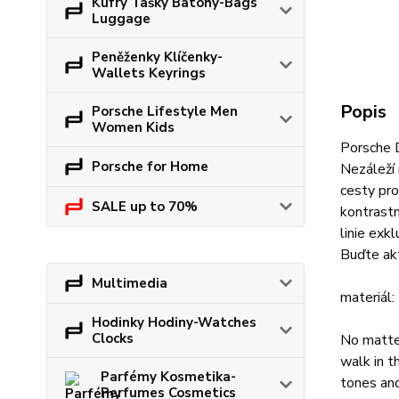
Kufry Tašky Batohy-Bags
Luggage
Peněženky Klíčenky-
Wallets Keyrings
Popis
Porsche Lifestyle Men
Women Kids
Porsche 
Porsche for Home
Nezáleží 
cesty pr
SALE up to 70%
kontrastn
linie exk
Buďte akt
Multimedia
materiál
Hodinky Hodiny-Watches
Clocks
No matter
walk in t
Parfémy Kosmetika-
tones and
Perfumes Cosmetics