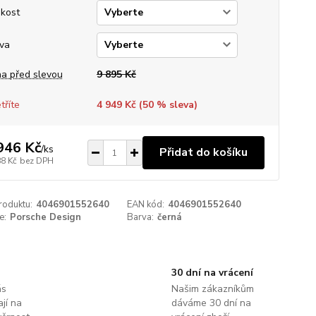
ikost
va
a před slevou
9 895 Kč
tříte
4 949 Kč (
50
% sleva)
946 Kč
/
ks
Přidat do košíku
88 Kč
bez DPH
roduktu:
4046901552640
EAN kód:
4046901552640
e:
Porsche Design
Barva:
černá
30 dní na vrácení
ás
Našim zákazníkům
jí na
dáváme 30 dní na