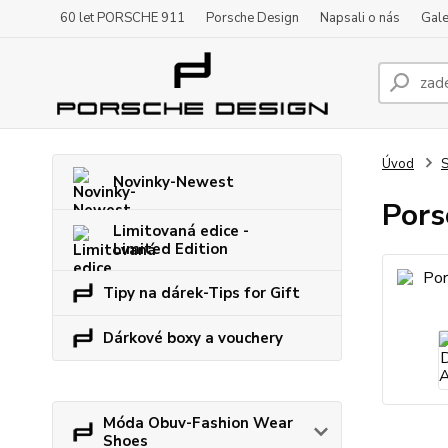
60 let PORSCHE 911
Porsche Design
Napsali o nás
Gale
Úvod
S
Novinky-Newest
Pors
Limitovaná edice -
Limited Edition
Tipy na dárek-Tips for Gift
Dárkové boxy a vouchery
Móda Obuv-Fashion Wear
Shoes