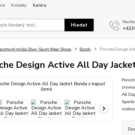
rie
Kontakty
Kariéra
Nevíte
Hledat
+420
portovní móda Obuv-Sport Wear Shoes
Bundy
Porsche Design Acti
che Design Active All Day Jacke
Porsch
zrovna
All Da
Sporto
svobod
Dos