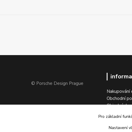
informa
© Porsche Design Prague
Nakupování 
Obchodní p
Objednávka 
Vrátit zboží
Pro základní funk
Kontakty
Galerie
Nastavení vl