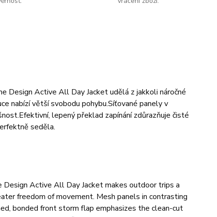
ěrnost.
vrácení zboží.
e Design Active All Day Jacket udělá z jakkoli náročné
ce nabízí větší svobodu pohybu.
Síťované panely v
šnost.
Efektivní, lepený překlad zapínání zdůrazňuje čisté
perfektně seděla.
 Design Active All Day Jacket makes outdoor trips a
reater freedom of movement. Mesh panels in contrasting
ned, bonded front storm flap emphasizes the clean-cut