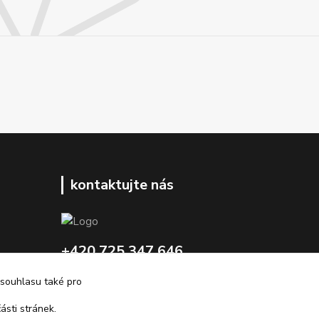
kontaktujte nás
+420 725 347 646
 souhlasu také pro
porsche-design@partrade.cz
ásti stránek.