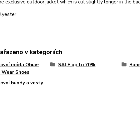
he exclusive outdoor jacket which is cut slightly longer in the back
lyester
zařazeno v kategoriích
tovní móda Obuv-
SALE up to 70%
Bun
t Wear Shoes
ovní bundy a vesty