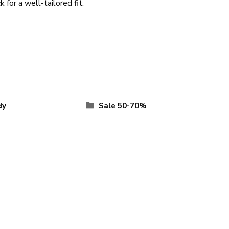
 for a well-tailored fit.
dy
Sale 50-70%