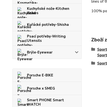
lines of t
Kuchyňské nože-Kitchen
100% po
Knives
Kuřácké potřeby-Shisha
Psací potřeby-Writing
Zboží 
Utensils
Spor
Brýle-Eyewear
Spor
Sport
Porsche E-BIKE
Porsche x SMEG
Smart PHONE Smart
WATCH