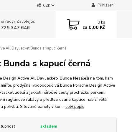
Přihlášení
CZK
 si rady? Zavolejte.
0
ks
za
0,00 Kč
 725 347 646
ve All Day Jacket Bunda s kapucí černá
t Bunda s kapucí černá
e Design Active All Day Jacket- Bunda Nezáleží na tom, kam
 míříte, prodyšná, vodoodpudivá bunda Porsche Design Active
y Jacket udělá z jakkoli náročné cesty procházku parkem.
vní raglánové rukávy a předtvarovaná kapuce nabízí větší
u pohybu. Síťované panely v kon...
celý popis
tupnost
skladem