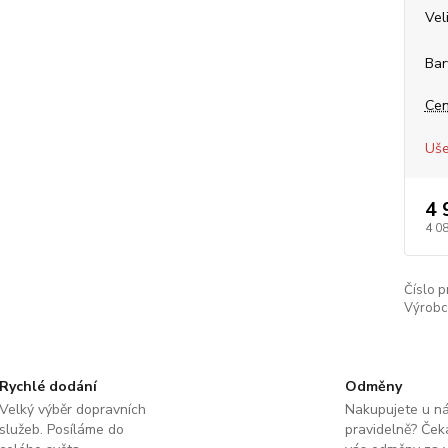
Vel
Bar
Cen
Uše
4 
4 0
Číslo p
Výrobc
Rychlé dodání
Odměny
Velký výběr dopravních
Nakupujete u n
služeb. Posíláme do
pravidelně? Čeka