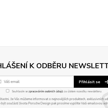
HLÁŠENÍ K ODBĚRU NEWSLET
Přihlásit se
Souhlasím se
zpracováním osobních údajů
za účelem rozesílky newsletteru.
astni, že Vás můžeme informovat o nejnovějších produktech, exklusivních udál
 být součástí života Porsche Design pak prosíme vyplňte Vaši emailovou adres