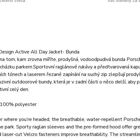
celého světa.
vás odměny za v
Design Active All Day Jacket- Bunda
na tom, kam zrovna míříte, prodyšná, vodoodpudivá bunda Porsch
ocházku parkem.
Sportovní raglánové rukávy a předtvarovaná kapu
ích tónech a laserem řezané zapínání na suchý zip zlepšují prody
luzivní outdoorové bundy, která je v zadní části o něco delší, aby 
ivní celý den.
: 100% polyester
 where you’re headed, the breathable, water-repellent Porsche
he park. Sporty raglan sleeves and the pre-formed hood offer g
 laser-cut Velcro fasteners improve breathability. The streamli