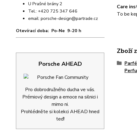
U Prašné brány 2
Care ins
Tel.: +420 725 347 646
To be kep
email:
porsche-design@partrade.cz
Otevírací doba: Po-Ne 9-20 h
Zboží 
Porsche AHEAD
Parf
Perf
Pro dobrodružného ducha ve vás.
Prémiový design a emoce na silnici i
mimo ni.
Prohlédněte si kolekci AHEAD hned
teď!