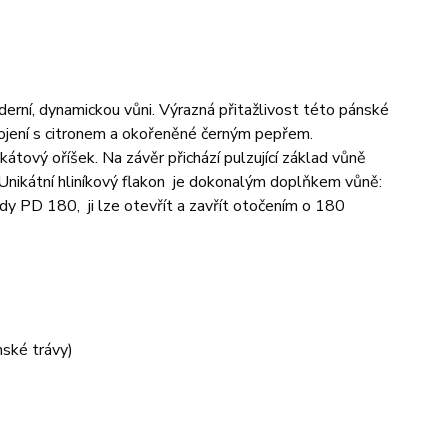
rní, dynamickou vůni. Výrazná přitažlivost této pánské
pojení s citronem a okořeněné černým pepřem.
tový oříšek. Na závěr přichází pulzující základ vůně
. Unikátní hliníkový flakon je dokonalým doplňkem vůně:
dy PD 180, ji lze otevřít a zavřít otočením o 180
nské trávy)