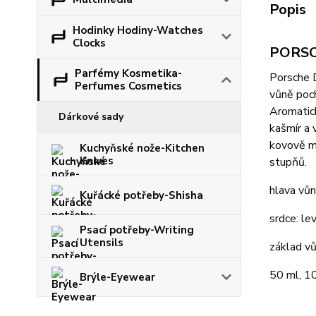
Popis
Hodinky Hodiny-Watches
Clocks
PORSCH
Parfémy Kosmetika-
Porsche D
Perfumes Cosmetics
vůně poch
Aromatick
Dárkové sady
kašmír a 
kovově mo
Kuchyňské nože-Kitchen
Knives
stupňů.
hlava vůn
Kuřácké potřeby-Shisha
srdce: le
Psací potřeby-Writing
Utensils
základ vů
50 ml, 1
Brýle-Eyewear