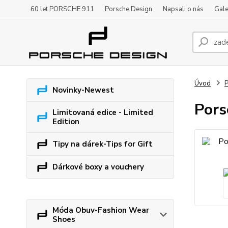
60 let PORSCHE 911
Porsche Design
Napsali o nás
Gale
Úvod
P
Novinky-Newest
Pors
Limitovaná edice - Limited
Edition
Tipy na dárek-Tips for Gift
Dárkové boxy a vouchery
Móda Obuv-Fashion Wear
Shoes