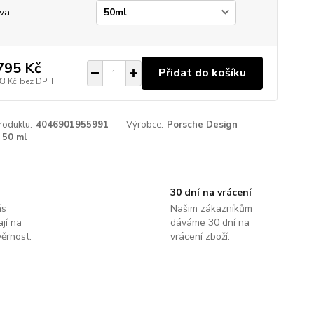
va
795 Kč
Přidat do košíku
83 Kč
bez DPH
roduktu:
4046901955991
Výrobce:
Porsche Design
50 ml
30 dní na vrácení
ás
Našim zákazníkům
jí na
dáváme 30 dní na
ěrnost.
vrácení zboží.