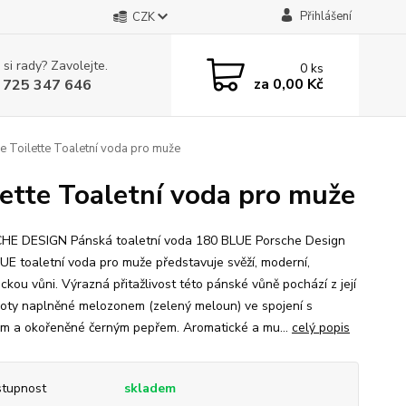
Přihlášení
CZK
 si rady? Zavolejte.
0
ks
za
0,00 Kč
 725 347 646
 Toilette Toaletní voda pro muže
ette Toaletní voda pro muže
E DESIGN Pánská toaletní voda 180 BLUE Porsche Design
UE toaletní voda pro muže představuje svěží, moderní,
ckou vůni. Výrazná přitažlivost této pánské vůně pochází z její
noty naplněné melozonem (zelený meloun) ve spojení s
em a okořeněné černým pepřem. Aromatické a mu...
celý popis
tupnost
skladem