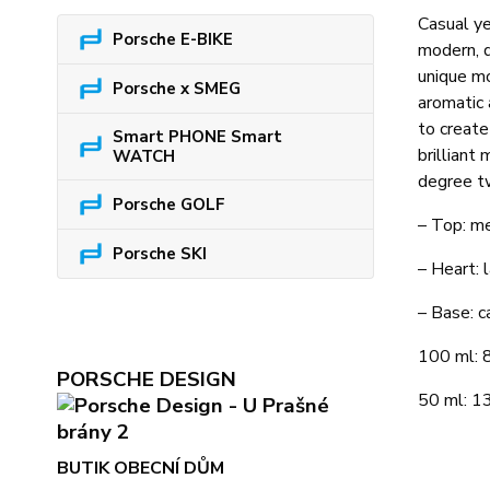
Casual ye
Porsche E-BIKE
modern, d
unique mo
Porsche x SMEG
aromatic 
to create
Smart PHONE Smart
brilliant
WATCH
degree tw
Porsche GOLF
– Top: me
Porsche SKI
– Heart: 
– Base: c
100 ml: 
PORSCHE DESIGN
50 ml: 1
BUTIK OBECNÍ DŮM