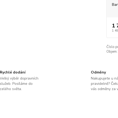
Bar
1 
1 4
Číslo p
Objem:
Rychlé dodání
Odměny
Velký výběr dopravních
Nakupujete u n
služeb. Posíláme do
pravidelně? Čeka
celého světa.
vás odměny za v