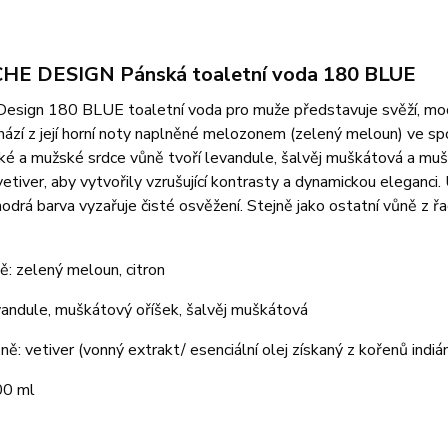
E DESIGN Pánská toaletní voda 180 BLUE
esign 180 BLUE toaletní voda pro muže představuje svěží, mode
ází z její horní noty naplněné melozonem (zelený meloun) ve s
é a mužské srdce vůně tvoří levandule, šalvěj muškátová a mušká
vetiver, aby vytvořily vzrušující kontrasty a dynamickou eleganci
drá barva vyzařuje čisté osvěžení. Stejně jako ostatní vůně z řa
ě: zelený meloun, citron
vandule, muškátový oříšek, šalvěj muškátová
ně: vetiver (vonný extrakt/ esenciální olej získaný z kořenů indiá
00 ml