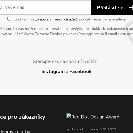
Přihlásit se
Souhlasím se
zpracováním osobních údajů
za účelem rozesílky newsletteru.
astni, že Vás můžeme informovat o nejnovějších produktech, exklusivních udál
 být součástí života Porsche Design pak prosíme vyplňte Vaši emailovou adres
Sledujte nás na sociálních sítích...
Instagram
a
Facebook
ce pro zákazníky
výroba a administrace: MEDIASYS
doprava platby