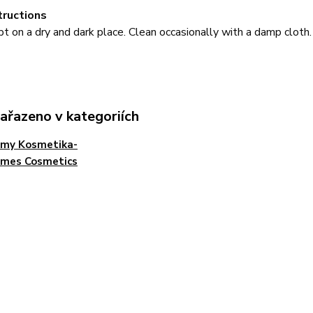
tructions
t on a dry and dark place. Clean occasionally with a damp cloth.
zařazeno v kategoriích
émy Kosmetika-
umes Cosmetics