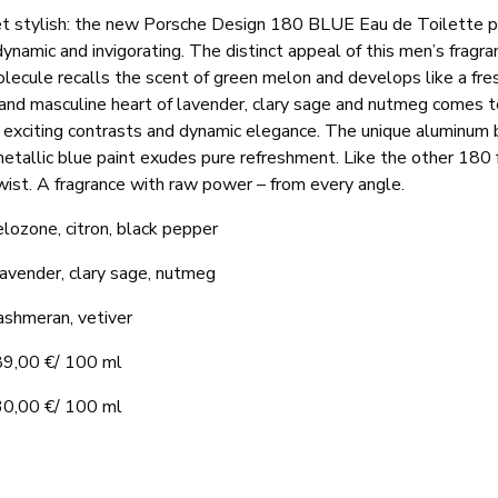
t stylish: the new Porsche Design 180 BLUE Eau de Toilette pr
ynamic and invigorating. The distinct appeal of this men’s frag
lecule recalls the scent of green melon and develops like a fres
and masculine heart of lavender, clary sage and nutmeg comes t
 exciting contrasts and dynamic elegance. The unique aluminum 
 metallic blue paint exudes pure refreshment. Like the other 180
ist. A fragrance with raw power – from every angle.
lozone, citron, black pepper
lavender, clary sage, nutmeg
ashmeran, vetiver
89,00 €/ 100 ml
30,00 €/ 100 ml