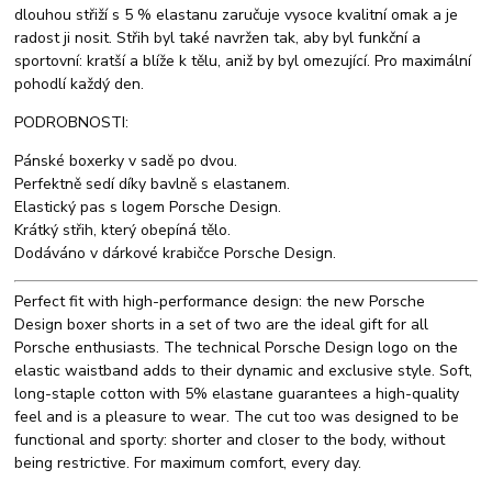
dlouhou střiží s 5 % elastanu zaručuje vysoce kvalitní omak a je
radost ji nosit. Střih byl také navržen tak, aby byl funkční a
sportovní: kratší a blíže k tělu, aniž by byl omezující. Pro maximální
pohodlí každý den.
PODROBNOSTI:
Pánské boxerky v sadě po dvou.
Perfektně sedí díky bavlně s elastanem.
Elastický pas s logem Porsche Design.
Krátký střih, který obepíná tělo.
Dodáváno v dárkové krabičce Porsche Design.
Perfect fit with high-performance design: the new Porsche
Design boxer shorts in a set of two are the ideal gift for all
Porsche enthusiasts. The technical Porsche Design logo on the
elastic waistband adds to their dynamic and exclusive style. Soft,
long-staple cotton with 5% elastane guarantees a high-quality
feel and is a pleasure to wear. The cut too was designed to be
functional and sporty: shorter and closer to the body, without
being restrictive. For maximum comfort, every day.