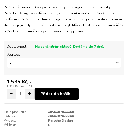
Perfektně padnoucí s vysoce výkonným designem: nové boxerky
Porsche Design v sadě po dvou jsou ideálním dárkem pro všechny
nadšence Porsche. Technické logo Porsche Design na elastickém pasu
dodává jejich dynamický a exkluzivní styl. Měkká bavlna s dlouhou střiží s
5 % elastanu zaručuje vysoce kvalit...
celý popis
Dostupnost
Na centrálním skladě. Dodáme do 7 dnů.
Velikost
1 595 Kč
/
ks
1 318 Kč
bez DPH
Přidat do košíku
Číslo produktu:
4056487044460
EAN kód:
4056487044460
Výrobce:
Porsche Design
Velikost:
L