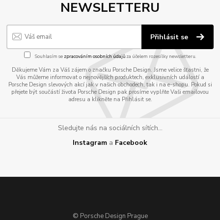
NEWSLETTERU
Přihlásit se
Souhlasím se
zpracováním osobních údajů
za účelem rozesílky newsletteru.
Děkujeme Vám za Váš zájem o značku Porsche Design. Jsme velice šťastni, že
Vás můžeme informovat o nejnovějších produktech, exklusivních událostí a
Porsche Design slevových akcí jak v našich obchodech, tak i na e-shopu. Pokud si
přejete být součástí života Porsche Design pak prosíme vyplňte Vaši emailovou
adresu a klikněte na Přihlásit se.
Sledujte nás na sociálních sítích...
Instagram
a
Facebook
© Porsche Design Prague