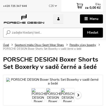
0
ks
CZK
+420 725 347 646
za
0,00 Kč
Menu
Hledat
Úvod
Sportovní móda Obuv-Sport Wear Shoes
Ponožky slipy boxerky
PORSCHE DESIGN Boxer Shorts Set Boxerky v sadě černé a šedé
PORSCHE DESIGN Boxer Shorts
Set Boxerky v sadě černé a šedé