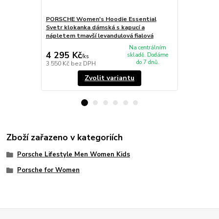
PORSCHE Women's Hoodie Essential
PORSCHE Uni
Svetr klokanka dámská s kapucí a
Christmas S
nápletem tmavší levandulová fialová
motivem tm
Na centrálním
4 295 Kč
3 275 Kč
skladě. Dodáme
/
ks
do 7 dnů.
3 550 Kč
bez DPH
2 707 Kč
bez
Zvolit variantu
Zboží zařazeno v kategoriích
Porsche Lifestyle Men Women Kids
Porsche for Women