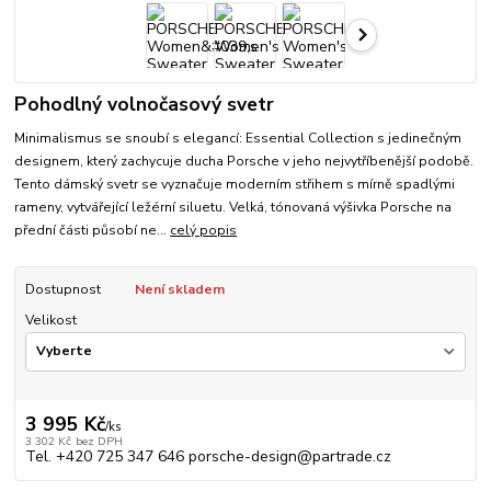
Pohodlný volnočasový svetr
Minimalismus se snoubí s elegancí: Essential Collection s jedinečným
designem, který zachycuje ducha Porsche v jeho nejvytříbenější podobě.
Tento dámský svetr se vyznačuje moderním střihem s mírně spadlými
rameny, vytvářející ležérní siluetu. Velká, tónovaná výšivka Porsche na
přední části působí ne...
celý popis
Dostupnost
Není skladem
Velikost
3 995 Kč
/
ks
3 302 Kč
bez DPH
Tel. +420 725 347 646 porsche-design@partrade.cz