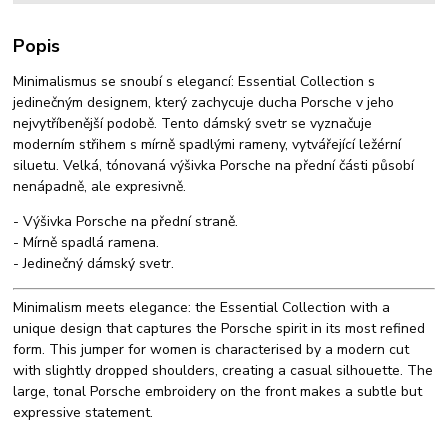
Popis
Minimalismus se snoubí s elegancí: Essential Collection s
jedinečným designem, který zachycuje ducha Porsche v jeho
nejvytříbenější podobě. Tento dámský svetr se vyznačuje
moderním střihem s mírně spadlými rameny, vytvářející ležérní
siluetu. Velká, tónovaná výšivka Porsche na přední části působí
nenápadně, ale expresivně.
- Výšivka Porsche na přední straně.
- Mírně spadlá ramena.
- Jedinečný dámský svetr.
Minimalism meets elegance: the Essential Collection with a
unique design that captures the Porsche spirit in its most refined
form. This jumper for women is characterised by a modern cut
with slightly dropped shoulders, creating a casual silhouette. The
large, tonal Porsche embroidery on the front makes a subtle but
expressive statement.