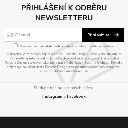
PŘIHLÁŠENÍ K ODBĚRU
NEWSLETTERU
Přihlásit se
Souhlasím se
zpracováním osobních údajů
za účelem rozesílky newsletteru.
Děkujeme Vám za Váš zájem o značku Porsche Design. Jsme velice šťastni, že
Vás můžeme informovat o nejnovějších produktech, exklusivních událostí a
Porsche Design slevových akcí jak v našich obchodech, tak i na e-shopu. Pokud si
přejete být součástí života Porsche Design pak prosíme vyplňte Vaši emailovou
adresu a klikněte na Přihlásit se.
Sledujte nás na sociálních sítích...
Instagram
a
Facebook