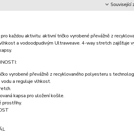
s
Související 
 pro každou aktivitu: aktivní tričko vyrobené převážně z recykl
í vlhkost a vodoodpudivým Ultraweave. 4-way stretch zajišťuje vynik
kapsy.
NOSTI:
ričko vyrobené převážně z recyklovaného polyesteru s technolog
vodu a reguluje vlhkost.
retch.
íťovaná kapsa pro uložení košile.
 prostřihy.
OST
ÁL