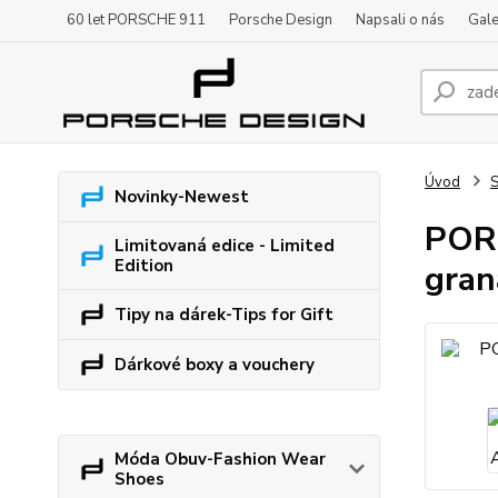
60 let PORSCHE 911
Porsche Design
Napsali o nás
Gale
Úvod
S
Novinky-Newest
PORS
Limitovaná edice - Limited
Edition
gran
Tipy na dárek-Tips for Gift
Dárkové boxy a vouchery
Móda Obuv-Fashion Wear
Shoes