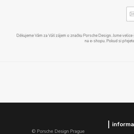
Děkujeme Vám za Váš zájem o značku Porsche Design. Jsme velice šť
na e-shopu. Pokud si přejete
informa
© Porsche Design Prague