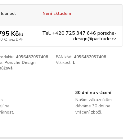
tupnost
Není skladem
795 Kč
Tel. +420 725 347 646 porsche-
/
ks
design@partrade.cz
10 Kč
bez DPH
roduktu:
4056487057408
EAN kód:
4056487057408
e:
Porsche Design
Velikost:
L
růžová
30 dní na vrácení
ás
Našim zákazníkům
jí na
dáváme 30 dní na
ěrnost.
vrácení zboží.