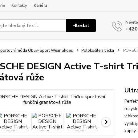
rie
Kontakty
Kariéra
Nevíte
Hledat
+420
portovní móda Obuv-Sport Wear Shoes
Polokošile a trička
PORSCHE 
CHE DESIGN Active T-shirt Tri
átová růže
Ultr
Perfekt
recykl
vlhkos
vynikaj
kapsy.