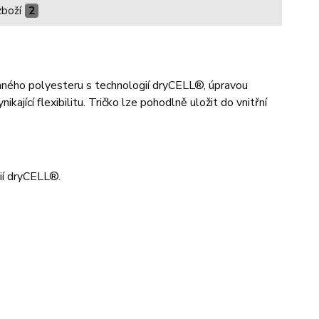
zboží
2
ovaného polyesteru s technologií dryCELL®, úpravou
ající flexibilitu. Tričko lze pohodlně uložit do vnitřní
ií dryCELL®.