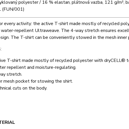
klovaný polyester / 16 % elastan, plátnová vazba, 121 g/m², bar
 (FUN/001)
or every activity: the active T-shirt made mostly of recycled p
d water-repellent Ultraweave. The 4-way stretch ensures excellen
sign. The T-shirt can be conveniently stowed in the mesh inner 
:
ive T-shirt made mostly of recycled polyester with dryCELL® t
er repellent and moisture-regulating.
ay stretch.
er mesh pocket for stowing the shirt.
hnical cuts on the body.
T
TERIAL