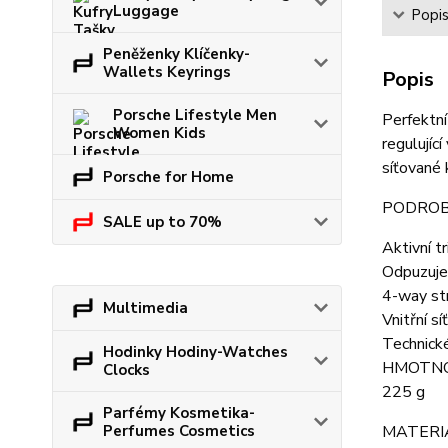
Luggage
Popi
Peněženky Klíčenky-
Wallets Keyrings
Popis
Porsche Lifestyle Men
Perfektní
Women Kids
regulujíc
síťované 
Porsche for Home
PODROB
SALE up to 70%
Aktivní t
Odpuzuje 
4-way st
Multimedia
Vnitřní s
Technické
Hodinky Hodiny-Watches
HMOTN
Clocks
225 g
Parfémy Kosmetika-
Perfumes Cosmetics
MATERI