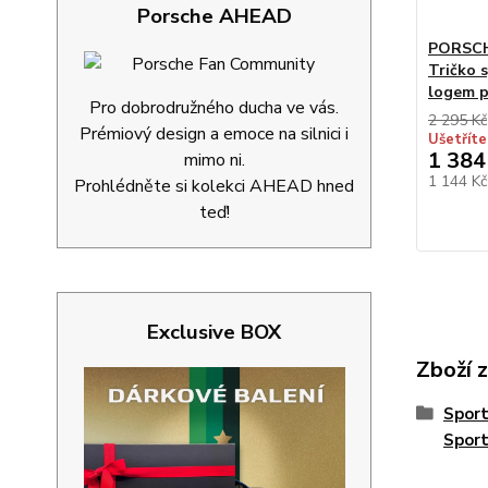
Porsche AHEAD
PORSCHE
Tričko 
logem p
Pro dobrodružného ducha ve vás.
2 295 Kč
Prémiový design a emoce na silnici i
Ušetříte
1 384
mimo ni.
1 144 K
Prohlédněte si kolekci AHEAD hned
teď!
Exclusive BOX
Zboží 
Spor
Spor