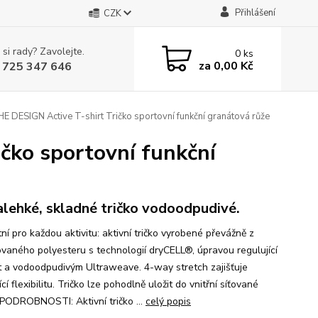
Přihlášení
CZK
 si rady? Zavolejte.
0
ks
za
0,00 Kč
 725 347 646
DESIGN Active T-shirt Tričko sportovní funkční granátová růže
čko sportovní funkční
alehké, skladné tričko vodoodpudivé.
ní pro každou aktivitu: aktivní tričko vyrobené převážně z
ovaného polyesteru s technologií dryCELL®, úpravou regulující
t a vodoodpudivým Ultraweave. 4-way stretch zajišťuje
ící flexibilitu. Tričko lze pohodlně uložit do vnitřní síťované
 PODROBNOSTI: Aktivní tričko ...
celý popis