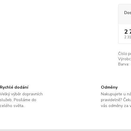
Dos
2 
2 3
Číslo p
Výrobc
Barva:
Rychlé dodání
Odměny
Velký výběr dopravních
Nakupujete u n
služeb. Posíláme do
pravidelně? Čeka
celého světa.
vás odměny za v