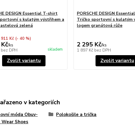
 DESIGN Essential T-shirt
PORSCHE DESIGN Essential 
sportovní s kulatým výstřihem a
Tričko sportovní s kulatým 
astelová zelená
logem granátová růže
 911 Kč
(- 40 %)
 Kč
2 295 Kč
/
ks
/
ks
skladem
č
bez DPH
1 897 Kč
bez DPH
Zvolit variantu
Zvolit variantu
zařazeno v kategoriích
tovní móda Obuv-
Polokošile a trička
t Wear Shoes