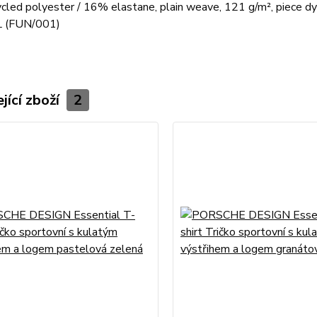
led polyester / 16% elastane, plain weave, 121 g/m², piece dye
 (FUN/001)
jící zboží
2