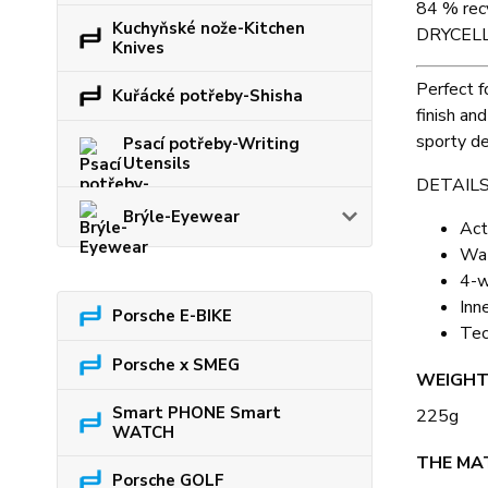
84 % recy
Kuchyňské nože-Kitchen
DRYCELL
Knives
Perfect f
Kuřácké potřeby-Shisha
finish an
sporty de
Psací potřeby-Writing
Utensils
DETAILS
Brýle-Eyewear
Act
Wat
4-w
Inn
Porsche E-BIKE
Tec
Porsche x SMEG
WEIGH
Smart PHONE Smart
225g
WATCH
THE MA
Porsche GOLF