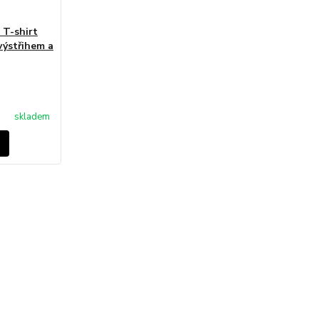
T-shirt
výstřihem a
skladem