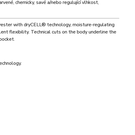
vené, chemicky, savé a/nebo regulující vlhkost,
olyester with dryCELL® technology, moisture-regulating
t flexibility. Technical cuts on the body underline the
pocket.
echnology.