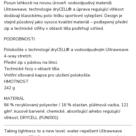
Posun lehkosti na novou úroveň: vodoodpudivý materiál
Ultraweave, technologie dryCELL® a úprava regulující vlhkost
dodávají klasickému polo tričku sportovní vylepšení. Design je
stejně působivý jako vysoce kvalitní materiál – podlepený přední
zip a technické střihy v oblasti těla podtrhují vzhled.
PODROBNOSTI:
Polokošile s technologií dryCELL® a vodoodpudivým Ultraweave.
4-way stretch.
Přední zip s páskou na límci.
Technické řezy v oblasti těla.
Vnitřní síťovaná kapsa pro uložení polokošile.
HMOTNOST
242 g
MATERIÁL
84 % recyklovaný polyester / 16 % elastan, plátnová vazba, 121
g/m², kusově barvené, chemické, absorbující a/nebo regulující
vlhkost, DRYCELL (FUN/001)
Taking lightness to a new level: water-repellent Ultraweave