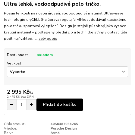
Ultra lehké, vodoodpudivé polo tričko.
Posun lehkosti na novou úroveň: vodoodpudivý materiál Ultraweave,
technologie dryCELL® a úprava regulující vlhkost dodávají klasickému
polo tričku sportovní vylepšení. Design je stejně působivý jako vysoce
kvalitní materiál – podlepený přední zip a technické střihy v oblasti těla
podtrhují vzhled. ...
celý popis
Dostupnost
skladem
Velikost
2 995 Kč
/
ks
2 475 Kč
bez DPH
Přidat do košíku
Číslo produktu:
4056487056265
Výrobce:
Porsche Design
Barva:
černá