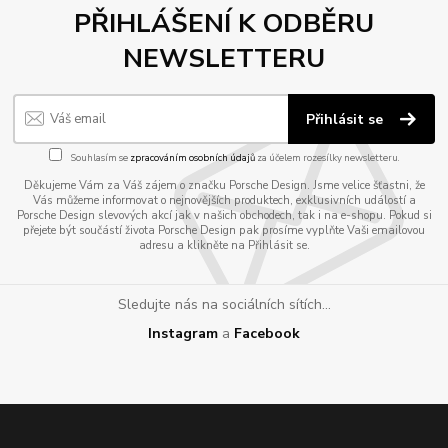
PŘIHLÁŠENÍ K ODBĚRU
NEWSLETTERU
Přihlásit se
Souhlasím se
zpracováním osobních údajů
za účelem rozesílky newsletteru.
Děkujeme Vám za Váš zájem o značku Porsche Design. Jsme velice šťastni, že
Vás můžeme informovat o nejnovějších produktech, exklusivních událostí a
Porsche Design slevových akcí jak v našich obchodech, tak i na e-shopu. Pokud si
přejete být součástí života Porsche Design pak prosíme vyplňte Vaši emailovou
adresu a klikněte na Přihlásit se.
Sledujte nás na sociálních sítích...
Instagram
a
Facebook