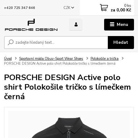
0
ks
CZK
+420 725 347 646
za
0,00 Kč
Menu
Hledat
Úvod
Sportovní móda Obuv-Sport Wear Shoes
Polokošile a trička
PORSCHE DESIGN Active polo shirt Polokošile tričko s límečkem černá
PORSCHE DESIGN Active polo
shirt Polokošile tričko s límečkem
černá