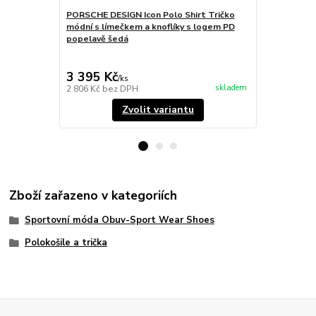
PORSCHE DESIGN Icon Polo Shirt Tričko
PORSCHE DES
módní s límečkem a knoflíky s logem PD
sportovní s
popelavě šedá
granátová r
3 395 Kč
2 295 Kč
/
ks
skladem
2 806 Kč
bez DPH
1 897 Kč
bez
Zvolit variantu
Zboží zařazeno v kategoriích
Sportovní móda Obuv-Sport Wear Shoes
Polokošile a trička