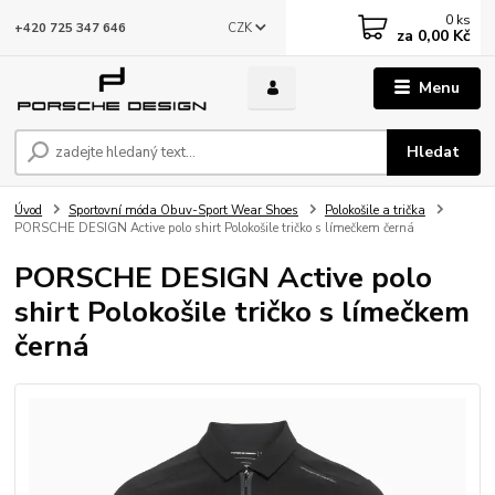
0
ks
CZK
+420 725 347 646
za
0,00 Kč
Menu
Hledat
Úvod
Sportovní móda Obuv-Sport Wear Shoes
Polokošile a trička
PORSCHE DESIGN Active polo shirt Polokošile tričko s límečkem černá
PORSCHE DESIGN Active polo
shirt Polokošile tričko s límečkem
černá