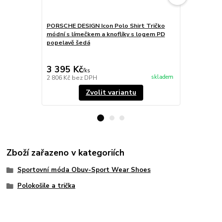
PORSCHE DESIGN Icon Polo Shirt Tričko
PORSCHE DES
módní s límečkem a knoflíky s logem PD
sportovní s
popelavě šedá
granátová r
3 395 Kč
2 295 Kč
/
ks
skladem
2 806 Kč
bez DPH
1 897 Kč
bez
Zvolit variantu
Zboží zařazeno v kategoriích
Sportovní móda Obuv-Sport Wear Shoes
Polokošile a trička