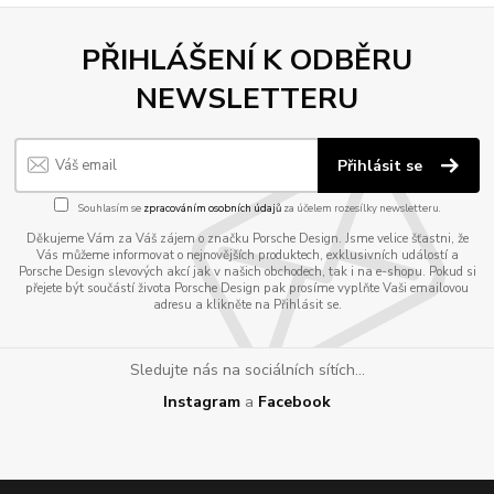
PŘIHLÁŠENÍ K ODBĚRU
NEWSLETTERU
Přihlásit se
Souhlasím se
zpracováním osobních údajů
za účelem rozesílky newsletteru.
Děkujeme Vám za Váš zájem o značku Porsche Design. Jsme velice šťastni, že
Vás můžeme informovat o nejnovějších produktech, exklusivních událostí a
Porsche Design slevových akcí jak v našich obchodech, tak i na e-shopu. Pokud si
přejete být součástí života Porsche Design pak prosíme vyplňte Vaši emailovou
adresu a klikněte na Přihlásit se.
Sledujte nás na sociálních sítích...
Instagram
a
Facebook