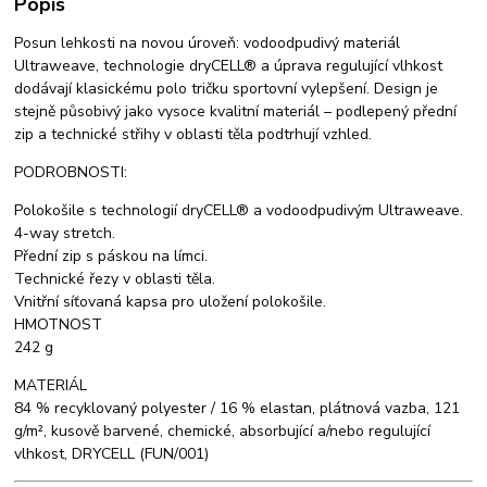
Popis
Posun lehkosti na novou úroveň: vodoodpudivý materiál
Ultraweave, technologie dryCELL® a úprava regulující vlhkost
dodávají klasickému polo tričku sportovní vylepšení. Design je
stejně působivý jako vysoce kvalitní materiál – podlepený přední
zip a technické střihy v oblasti těla podtrhují vzhled.
PODROBNOSTI:
Polokošile s technologií dryCELL® a vodoodpudivým Ultraweave.
4-way stretch.
Přední zip s páskou na límci.
Technické řezy v oblasti těla.
Vnitřní síťovaná kapsa pro uložení polokošile.
HMOTNOST
242 g
MATERIÁL
84 % recyklovaný polyester / 16 % elastan, plátnová vazba, 121
g/m², kusově barvené, chemické, absorbující a/nebo regulující
vlhkost, DRYCELL (FUN/001)