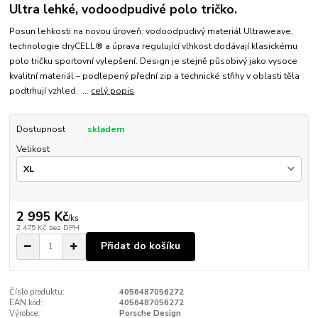
Ultra lehké, vodoodpudivé polo tričko.
Posun lehkosti na novou úroveň: vodoodpudivý materiál Ultraweave,
technologie dryCELL® a úprava regulující vlhkost dodávají klasickému
polo tričku sportovní vylepšení. Design je stejně působivý jako vysoce
kvalitní materiál – podlepený přední zip a technické střihy v oblasti těla
podtrhují vzhled. ...
celý popis
Dostupnost
skladem
Velikost
2 995 Kč
/
ks
2 475 Kč
bez DPH
Přidat do košíku
Číslo produktu:
4056487056272
EAN kód:
4056487056272
Výrobce:
Porsche Design