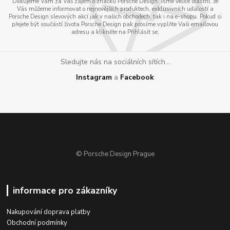
Děkujeme Vám za Váš zájem o značku Porsche Design. Jsme velice šťastni, že
Vás můžeme informovat o nejnovějších produktech, exklusivních událostí a
Porsche Design slevových akcí jak v našich obchodech, tak i na e-shopu. Pokud si
přejete být součástí života Porsche Design pak prosíme vyplňte Vaši emailovou
adresu a klikněte na Přihlásit se.
Sledujte nás na sociálních sítích...
Instagram
a
Facebook
© Porsche Design Prague
informace pro zákazníky
Nakupování doprava platby
Obchodní podmínky