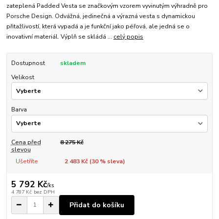
zateplená Padded Vesta se značkovým vzorem vyvinutým výhradně pro
Porsche Design. Odvážná, jedinečná a výrazná vesta s dynamickou
přitažlivostí, která vypadá a je funkční jako péřová, ale jedná se o
inovativní materiál. Výplň se skládá ...
celý popis
Dostupnost
skladem
Velikost
Barva
Cena před
8 275 Kč
slevou
Ušetříte
2 483 Kč (
30
% sleva)
5 792 Kč
/
ks
4 787 Kč
bez DPH
Přidat do košíku