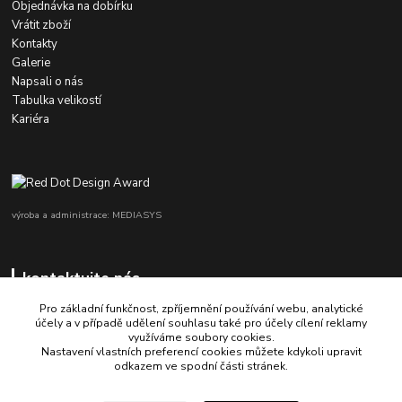
Objednávka na dobírku
Vrátit zboží
Kontakty
Galerie
Napsali o nás
Tabulka velikostí
Kariéra
výroba a administrace: MEDIASYS
kontaktujte nás
Pro základní funkčnost, zpříjemnění používání webu, analytické
účely a v případě udělení souhlasu také pro účely cílení reklamy
využíváme soubory cookies.
+420 725 347 646
Nastavení vlastních preferencí cookies můžete kdykoli upravit
odkazem ve spodní části stránek.
porsche-design@partrade.cz