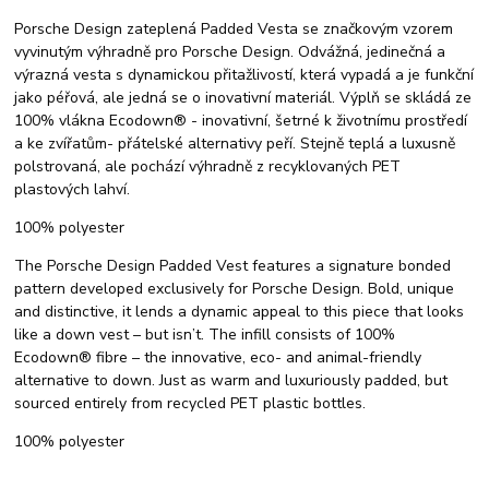
Porsche Design zateplená Padded Vesta se značkovým vzorem
vyvinutým výhradně pro Porsche Design. Odvážná, jedinečná a
výrazná vesta s dynamickou přitažlivostí, která vypadá a je funkční
jako péřová, ale jedná se o inovativní materiál. Výplň se skládá ze
100% vlákna Ecodown® - inovativní, šetrné k životnímu prostředí
a ke zvířatům- přátelské alternativy peří. Stejně teplá a luxusně
polstrovaná, ale pochází výhradně z recyklovaných PET
plastových lahví.
100% polyester
The Porsche Design Padded Vest features a signature bonded
pattern developed exclusively for Porsche Design. Bold, unique
and distinctive, it lends a dynamic appeal to this piece that looks
like a down vest – but isn’t. The infill consists of 100%
Ecodown® fibre – the innovative, eco- and animal-friendly
alternative to down. Just as warm and luxuriously padded, but
sourced entirely from recycled PET plastic bottles.
100% polyester