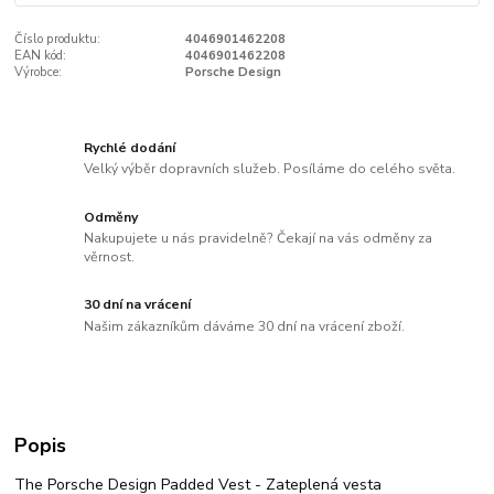
Číslo produktu:
4046901462208
EAN kód:
4046901462208
Výrobce:
Porsche Design
Rychlé dodání
Velký výběr dopravních služeb. Posíláme do celého světa.
Odměny
Nakupujete u nás pravidelně? Čekají na vás odměny za
věrnost.
30 dní na vrácení
Našim zákazníkům dáváme 30 dní na vrácení zboží.
Popis
The Porsche Design Padded Vest - Zateplená vesta