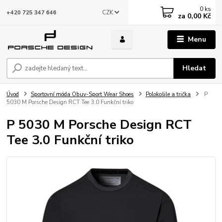
0
ks
CZK
+420 725 347 646
za
0,00 Kč
Menu
Hledat
Úvod
Sportovní móda Obuv-Sport Wear Shoes
Polokošile a trička
P
5030 M Porsche Design RCT Tee 3.0 Funkční triko
P 5030 M Porsche Design RCT
Tee 3.0 Funkční triko