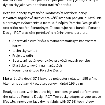
dynamický jako vzhled tohoto funkčního trička.
Bezešvé panely zvýrazněné kontrastním odstínem barvy,
inovativní raglánové rukávy pro větší svobodu pohybu, nulová linie
s barevným zvýrazněním a metalické nápisy Porsche Design dělá
toto tričko nepřehlédnutelným. Zkombinujte ho s bundou Porsche
Design RCT a získáte perfektního tréninkového partnera.
Sportovní aktivní tričko s monochromatickým kontrastem
barev
technický vzhled
Projmutý střih
Sportovní raglánové rukávy pro větší rozsah pohybu
Elastické lemování na manžetách
Pogumované logo Porsche Design
Materiál:
těla dolní: 37,5 bavlna / polyester / elastan 185 g / m,
tělo horní: polyamid / elastan, osnovní úplet 195 g / m
Ready to react: with its ultra-high-tech design and performance,
the tailored Porsche Design RCT Tee easily adapts to your active
lifestyle. Innovative fast-drying fabric with 37.5® technology