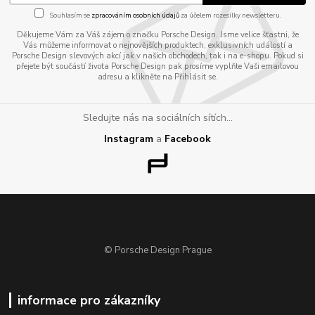
Souhlasím se
zpracováním osobních údajů
za účelem rozesílky newsletteru.
Děkujeme Vám za Váš zájem o značku Porsche Design. Jsme velice šťastni, že
Vás můžeme informovat o nejnovějších produktech, exklusivních událostí a
Porsche Design slevových akcí jak v našich obchodech, tak i na e-shopu. Pokud si
přejete být součástí života Porsche Design pak prosíme vyplňte Vaši emailovou
adresu a klikněte na Přihlásit se.
Sledujte nás na sociálních sítích...
Instagram
a
Facebook
© Porsche Design Prague
informace pro zákazníky