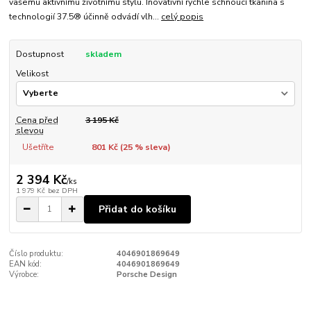
vašemu aktivnímu životnímu stylu. Inovativní rychle schnoucí tkanina s
technologií 37.5® účinně odvádí vlh...
celý popis
Dostupnost
skladem
Velikost
Cena před
3 195 Kč
slevou
Ušetříte
801 Kč (
25
% sleva)
2 394 Kč
/
ks
1 979 Kč
bez DPH
Přidat do košíku
Číslo produktu:
4046901869649
EAN kód:
4046901869649
Výrobce:
Porsche Design