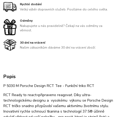
Rychlé dodání
Velký výběr dopravních služeb. Posíláme do celého světa.
Odměny
Nakupujete u nás pravidelně? Čekají na vás odměny za
věrnost.
30 dní na vrácení
Našim zákazníkům dáváme 30 dní na vrácení zboží.
Popis
P 5030 M Porsche Design RCT Tee - Funkční triko RCT
RCT Ready to react=připraveno reagovat. Díky ultra-
technologickému designu a vysokému výkonu se Porsche Design
RCT tričko snadno přizpůsobí vašemu aktivnímu životnímu stylu.
Inovativní rychle schnoucí tkanina s technologií 37.5® účinně
odvádí vlhkost od vaší pokožky - pro pocit, který je stejně čistý a